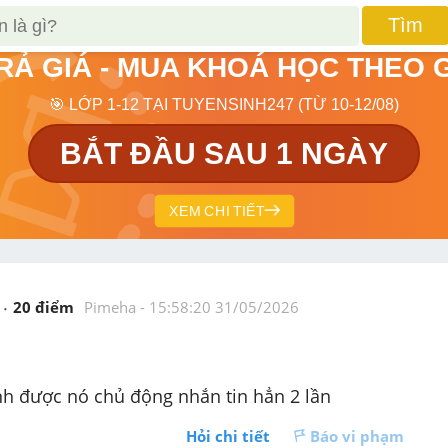
Tìm
TRẢ GIÁ - MUA KHOÁ HỌC THEO 
🎯 LỚP 1-12 TẠI TUYENSINH247 (TỪ 10-12/08)
BẮT ĐẦU SAU 1 NGÀY
XEM CHI TIẾT
20
 điểm 
Pimeha
 - 
15:58:20 31/05/2026
h được nó chủ động nhắn tin hẳn 2 lần
Hỏi chi tiết
Báo vi phạm