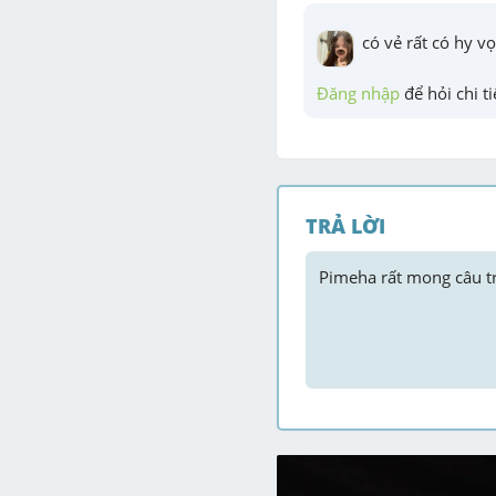
có vẻ rất có hy v
Đăng nhập
 để hỏi chi ti
TRẢ LỜI
Pimeha
 rất mong câu tr