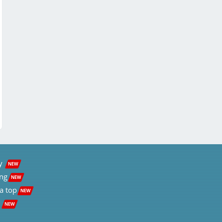
y  
NEW
ng
NEW
a top
NEW
 
NEW