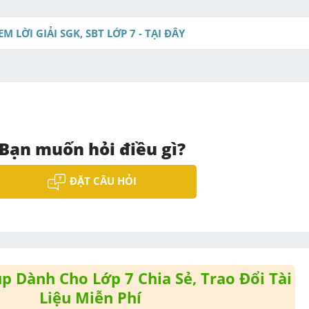
t
e
EM LỜI GIẢI SGK, SBT LỚP 7 - TẠI ĐÂY
Bạn muốn hỏi điều gì?
ĐẶT CÂU HỎI
 Dành Cho Lớp 7 Chia Sẻ, Trao Đổi Tài
Liệu Miễn Phí