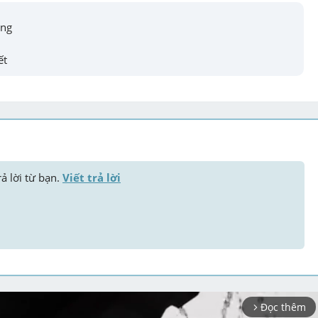
ọng
ết
ả lời từ bạn. 
Viết trả lời
Đọc thêm
arrow_forward_ios