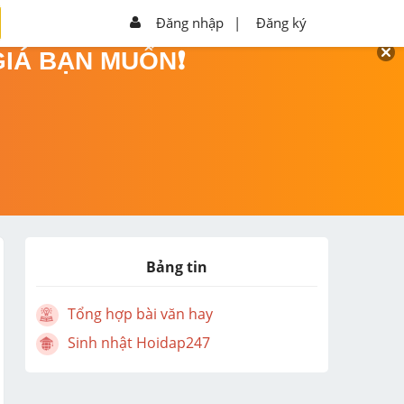
Đăng nhập
|
Đăng ký
GIÁ BẠN MUỐN❗
Bảng tin
Tổng hợp bài văn hay
Sinh nhật Hoidap247