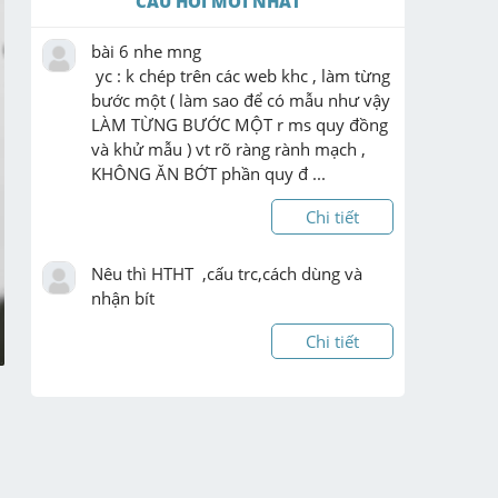
CÂU HỎI MỚI NHẤT
bài 6 nhe mng 
 yc : k chép trên các web khc , làm từng 
bước một ( làm sao để có mẫu như vậy 
LÀM TỪNG BƯỚC MỘT r ms quy đồng 
và khử mẫu ) vt rõ ràng rành mạch , 
KHÔNG ĂN BỚT phần quy đ ...
Chi tiết
Nêu thì HTHT  ,cấu trc,cách dùng và 
nhận bít
Chi tiết
giúp mik vs 
ạaaaaaaaaaaaaaaaaaaaaaaaaaaaaaaaaa
a
Chi tiết