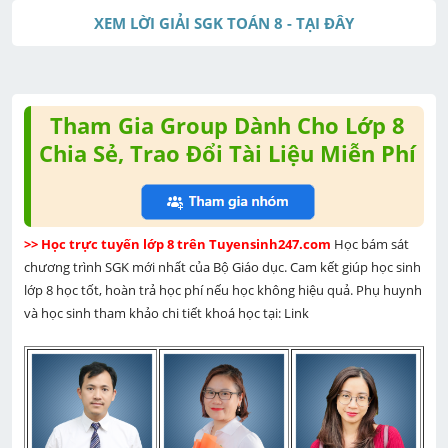
XEM LỜI GIẢI SGK TOÁN 8 - TẠI ĐÂY
Tham Gia Group Dành Cho Lớp 8
Chia Sẻ, Trao Đổi Tài Liệu Miễn Phí
>> Học trực tuyến lớp 8 trên Tuyensinh247.com 
Học bám sát 
chương trình SGK mới nhất của Bộ Giáo dục. Cam kết giúp học sinh 
lớp 8 học tốt, hoàn trả học phí nếu học không hiệu quả. Phụ huynh 
và học sinh tham khảo chi tiết khoá học tại: Link 