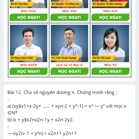
Bài 12. Cho số nguyên dương n. Chứng minh rằng :

-

a) (xy)(x1+x-2y+ …… + xyn-2 + y^-1) = x^ — y" với mọi n 
∈N*

b) (x + y)(x2nx2n-1y + x2n-2y2.

-

·―xy2n−1 + y²n) = x2n+1 y2n+1
