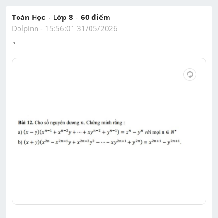
Toán Học
Lớp 8
60
 điểm 
Dolpinn
 - 
15:56:01 31/05/2026
`