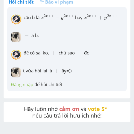
Hỏi chi tiết
Báo vi phạm
x
2
x
+
1
-
y
2
x
+
1
x
2
x
+
1
+
y
2
x
+
1
2
+
1
2
+
1
2
+
1
2
+
1
x
x
x
x
câu b là 
−
 hay 
+
x
y
x
y
-
−
 á b.
+
-
đề có sai ko, 
+
 chứ sao 
−
 đc
+
t vừa hỏi lại là 
+
 ấy=))
Đăng nhập
 để hỏi chi tiết
Hãy luôn nhớ 
cảm ơn
 và 
vote 5* 
nếu câu trả lời hữu ích nhé!