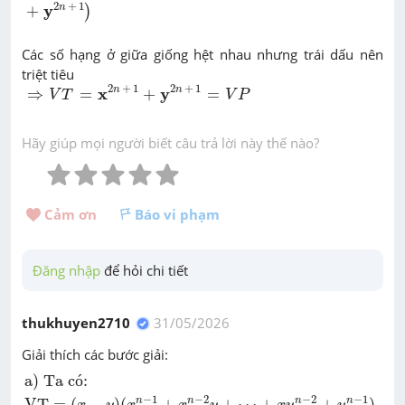
2
+
1
y
n
+
)
Các số hạng ở giữa giống hệt nhau nhưng trái dấu nên
triệt tiêu
⇒
V
T
=
x
2
n
+
1
+
y
2
n
+
1
=
V
P
2
+
1
2
+
1
x
y
n
n
⇒
=
+
=
V
T
V
P
Hãy giúp mọi người biết câu trả lời này thế nào?
Cảm ơn 
Báo vi phạm
Đăng nhập
 để hỏi chi tiết
thukhuyen2710
31/05/2026
Giải thích các bước giải:
a) Ta có:
VT
=
(
x
−
y
)
(
x
n
−
1
+
x
n
−
2
y
+
⋯
+
x
y
n
−
2
+
y
n
−
1
)
VT
=
a) Ta c
ó
:
−
1
−
2
−
2
−
1
n
n
n
n
VT
=
(
−
)
(
+
+
⋯
+
+
)