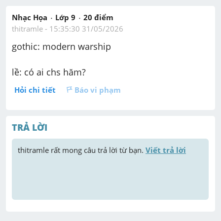
Nhạc Họa
Lớp 9
20
 điểm 
thitramle
 - 
15:35:30 31/05/2026
gothic: modern warship
lề: có ai chs hăm?
Hỏi chi tiết
Báo vi phạm
TRẢ LỜI
thitramle
 rất mong câu trả lời từ bạn. 
Viết trả lời