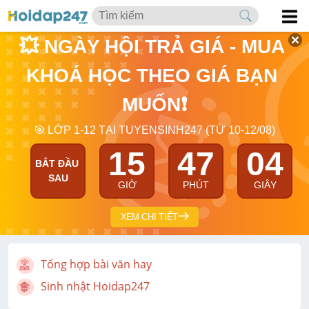
💥 NGÀY HỘI TRẢ GIÁ - MUA 
KHOÁ HỌC THEO GIÁ BẠN 
MUỐN❗
🎯 LỚP 1-12 TẠI TUYENSINH247 (TỪ 10-12/08)
15
47
03
BẮT ĐẦU 
SAU
GIỜ
PHÚT
GIÂY
XEM CHI TIẾT
Tổng hợp bài văn hay
Sinh nhật Hoidap247