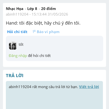
Nhạc Họa
Lớp 8
20
 điểm 
abinh119204
 - 
15:13:44 31/05/2026
Hand: tôi đặc biệt, hãy chú ý đến tôi.
Hỏi chi tiết
Báo vi phạm
tốt
Đăng nhập
 để hỏi chi tiết
TRẢ LỜI
abinh119204
 rất mong câu trả lời từ bạn. 
Viết trả lời