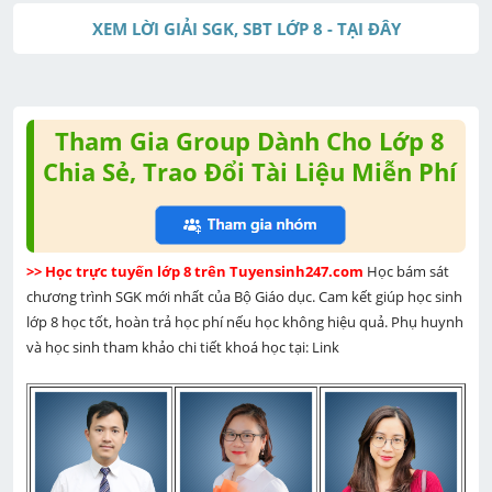
u
XEM LỜI GIẢI SGK, SBT LỚP 8 - TẠI ĐÂY
t
e
Tham Gia Group Dành Cho Lớp 8
Chia Sẻ, Trao Đổi Tài Liệu Miễn Phí
>> Học trực tuyến lớp 8 trên Tuyensinh247.com 
Học bám sát 
chương trình SGK mới nhất của Bộ Giáo dục. Cam kết giúp học sinh 
lớp 8 học tốt, hoàn trả học phí nếu học không hiệu quả. Phụ huynh 
và học sinh tham khảo chi tiết khoá học tại: Link 