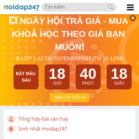
💥 NGÀY HỘI TRẢ GIÁ - MUA 
KHOÁ HỌC THEO GIÁ BẠN 
MUỐN❗
🎯 LỚP 1-12 TẠI TUYENSINH247 (TỪ 10-12/08)
18
40
17
BẮT ĐẦU 
SAU
GIỜ
PHÚT
GIÂY
XEM CHI TIẾT
Tổng hợp bài văn hay
Sinh nhật Hoidap247