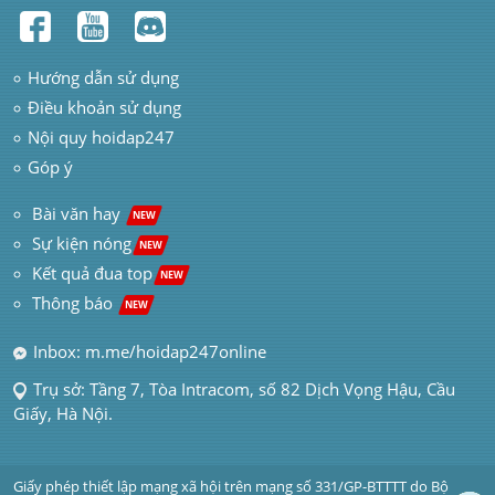
Hướng dẫn sử dụng
Điều khoản sử dụng
Nội quy hoidap247
Góp ý
 Bài văn hay  
NEW
Sự kiện nóng
NEW
Kết quả đua top
NEW
Thông báo 
NEW
Inbox: m.me/hoidap247online
Trụ sở: Tầng 7, Tòa Intracom, số 82 Dịch Vọng Hậu, Cầu 
Giấy, Hà Nội.
Giấy phép thiết lập mạng xã hội trên mạng số 331/GP-BTTTT do Bộ 