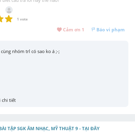
1
 vote
Cảm ơn 
1
Báo vi phạm
) cùng nhóm trl có sao ko á ;-;
 chi tiết
BÀI TẬP SGK ÂM NHẠC, MỸ THUẬT 9 - TẠI ĐÂY