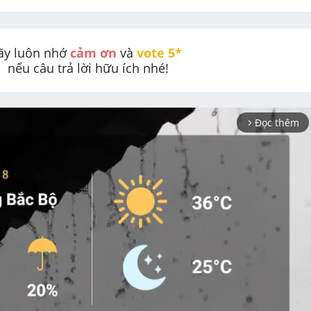
ãy luôn nhớ 
cảm ơn
 và 
vote 5* 
nếu câu trả lời hữu ích nhé!
Đọc thêm
arrow_forward_ios