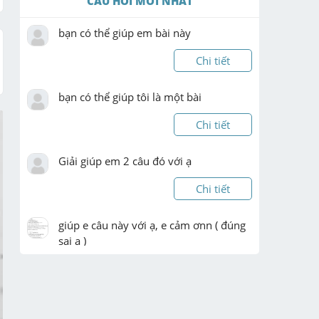
CÂU HỎI MỚI NHẤT
bạn có thể giúp em bài này 
Chi tiết
bạn có thể giúp tôi là một bài 
Chi tiết
Giải giúp em 2 câu đó với ạ
Chi tiết
giúp e câu này với ạ, e cảm ơnn ( đúng 
sai ạ )
Chi tiết
giúp e câu này với ạ, e cảm ơnn ( đúng 