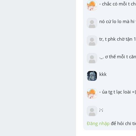
- chắc có mỗi t chil
nó cứ lo lo mà hi
tr, t phk chờ tận 
._. ơ thế mỗi t că
kkk
- ủa tg t lạc loài =)
;-;
Đăng nhập
 để hỏi chi ti