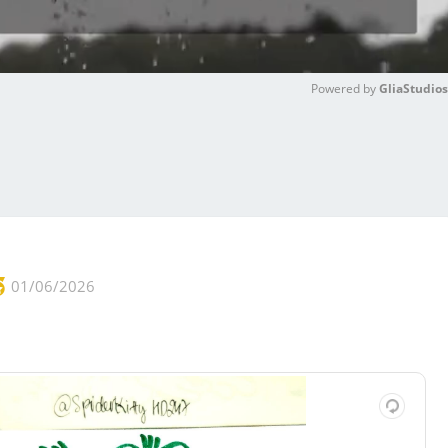
Powered by 
GliaStudios
M
u
t
e
01/06/2026