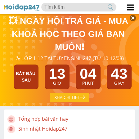
💥 NGÀY HỘI TRẢ GIÁ - MUA 
KHOÁ HỌC THEO GIÁ BẠN 
MUỐN❗
🎯 LỚP 1-12 TẠI TUYENSINH247 (TỪ 10-12/08)
13
04
43
BẮT ĐẦU 
SAU
GIỜ
PHÚT
GIÂY
XEM CHI TIẾT
Tổng hợp bài văn hay
Sinh nhật Hoidap247