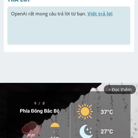
OpenAi
 rất mong câu trả lời từ bạn. 
Viết trả lời
Đọc thêm
arrow_forward_ios