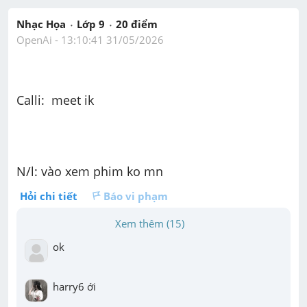
Nhạc Họa
Lớp 9
20
 điểm 
OpenAi
 - 
13:10:41 31/05/2026
Calli:  meet ik
N/l: vào xem phim ko mn
Hỏi chi tiết
Báo vi phạm
Xem thêm (15)
ok
harry6 ới