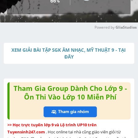
Powered by 
GliaStudios
M
u
XEM GIẢI BÀI TẬP SGK ÂM NHẠC, MỸ THUẬT 9 - TẠI 
t
ĐÂY
e
Tham Gia Group Dành Cho Lớp 9 -
Ôn Thi Vào Lớp 10 Miễn Phí
>> Học trực tuyến lớp 9 và Lộ trình UP10 trên 
Tuyensinh247.com 
. Học online tại nhà cũng giáo viên giỏi từ 