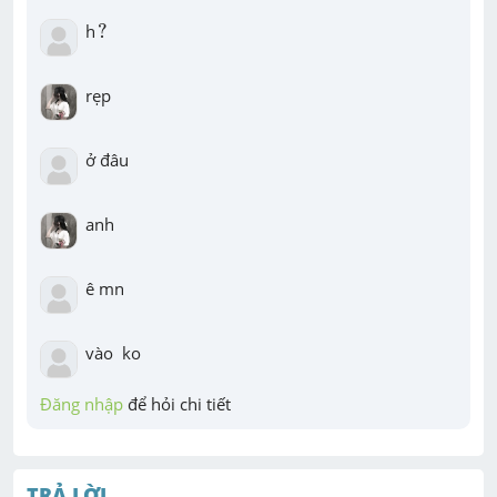
?
h
?
rẹp
ở đâu
anh
ê mn
vào  ko
Đăng nhập
 để hỏi chi tiết
TRẢ LỜI