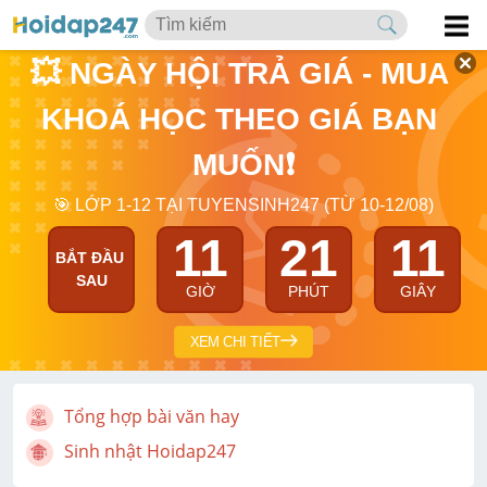
💥 NGÀY HỘI TRẢ GIÁ - MUA 
KHOÁ HỌC THEO GIÁ BẠN 
MUỐN❗
🎯 LỚP 1-12 TẠI TUYENSINH247 (TỪ 10-12/08)
11
21
10
BẮT ĐẦU 
SAU
GIỜ
PHÚT
GIÂY
XEM CHI TIẾT
Tổng hợp bài văn hay
Sinh nhật Hoidap247