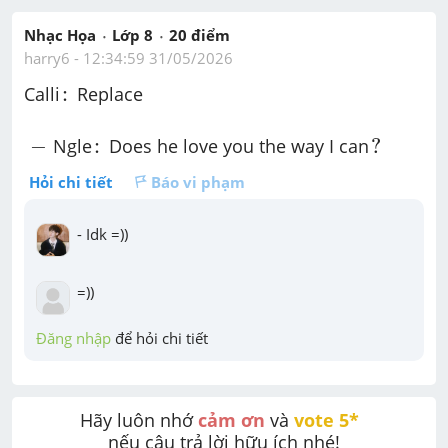
Nhạc Họa
Lớp 8
20
 điểm 
harry6
 - 
12:34:59 31/05/2026
:
:
Calli
 Replace
?
-
:
−
:
?
Ngle
 Does he love you the way I can
Hỏi chi tiết
Báo vi phạm
- Idk =))
=))
Đăng nhập
 để hỏi chi tiết
Hãy luôn nhớ 
cảm ơn
 và 
vote 5* 
nếu câu trả lời hữu ích nhé!