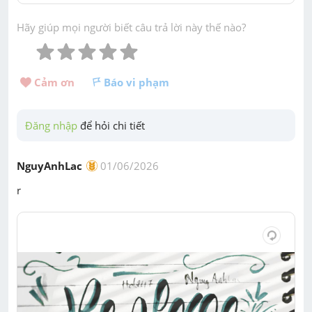
Hãy giúp mọi người biết câu trả lời này thế nào?
Cảm ơn 
Báo vi phạm
Đăng nhập
 để hỏi chi tiết
NguyAnhLac
01/06/2026
r