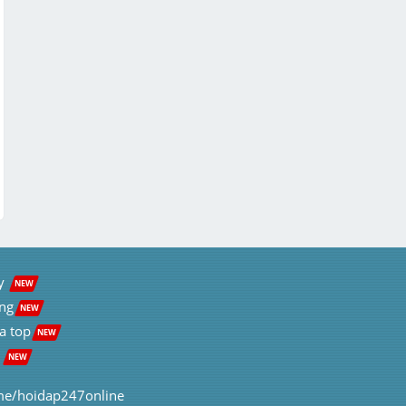
y  
NEW
ng
NEW
a top
NEW
 
NEW
me/hoidap247online