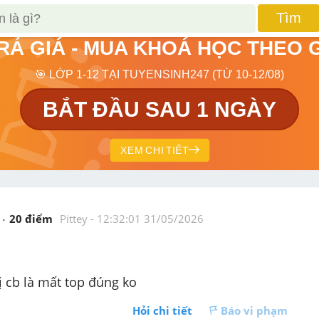
Tìm
TRẢ GIÁ - MUA KHOÁ HỌC THEO 
🎯 LỚP 1-12 TẠI TUYENSINH247 (TỪ 10-12/08)
BẮT ĐẦU SAU 1 NGÀY
XEM CHI TIẾT
20
 điểm 
Pittey
 - 
12:32:01 31/05/2026
ị cb là mất top đúng ko
Hỏi chi tiết
Báo vi phạm