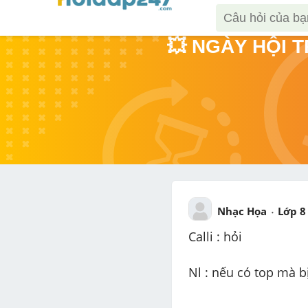
💥 NGÀY HỘI 
Nhạc Họa
Lớp 8
Calli : hỏi
Nl : nếu có top mà b