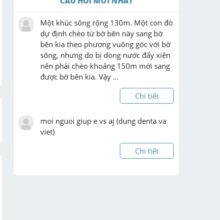
CÂU HỎI MỚI NHẤT
Một khúc sông rộng 130m. Một con đò 
dự định chèo từ bờ bên này sang bờ 
bên kia theo phương vuông góc với bờ 
sông, nhưng do bị dòng nước đẩy xiên 
nên phải chèo khoảng 150m mới sang 
được bờ bên kia. Vậy ...
Chi tiết
moi nguoi giup e vs aj (dung denta va 
viet)
Chi tiết