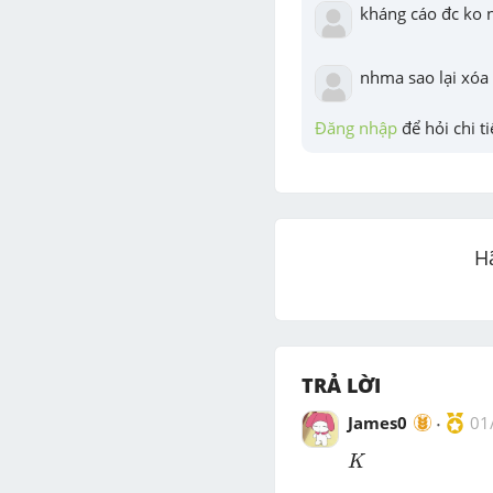
kháng cáo đc ko 
nhma sao lại xóa 3
Đăng nhập
 để hỏi chi ti
H
TRẢ LỜI
James0
01
K
K