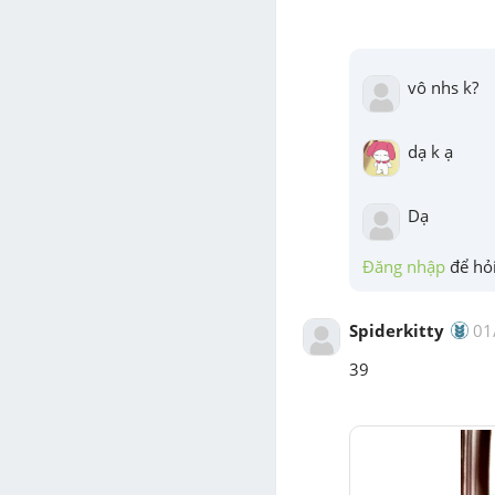
vô nhs k?
dạ k ạ
Dạ
Đăng nhập
 để hỏi
Spiderkitty
01
39