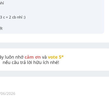
nhỉ
 c = 2 cb nhỉ :)
ết
ãy luôn nhớ 
cảm ơn
 và 
vote 5* 
nếu câu trả lời hữu ích nhé!
/06/2026