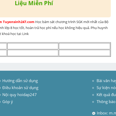
Liệu Miễn Phí
rên Tuyensinh247.com 
Học bám sát chương trình SGK mới nhất của Bộ 
inh lớp 8 học tốt, hoàn trả học phí nếu học không hiệu quả. Phụ huynh 
 khoá học tại: Link 
Hướng dẫn sử dụng
 Bài văn ha
Điều khoản sử dụng
Sự kiện nó
Nội quy hoidap247
Kết quả đu
Góp ý
Thông báo
Inbox: m.