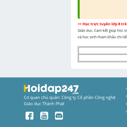
>> Học trực tuyến lớp 8 t
Giáo dục. Cam kết giúp học s
và học sinh tham khảo chi tiết
Cơ quan chủ quản: Công ty Cổ phần Công nghệ 
Giáo dục Thành Phát