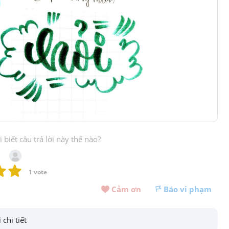
biết câu trả lời này thế nào?
1
 vote
Cảm ơn 
Báo vi phạm
 chi tiết