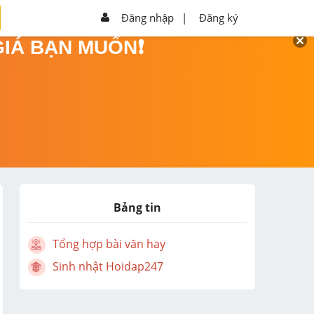
Đăng nhập
|
Đăng ký
GIÁ BẠN MUỐN❗
Bảng tin
Tổng hợp bài văn hay
Sinh nhật Hoidap247