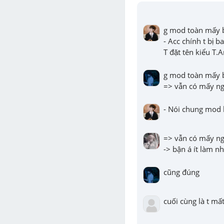
g mod toàn mấy bé
- Acc chính t bị b
T đặt tên kiểu T.
g mod toàn mấy bé
=> vẫn có mấy ng
- Nói chung mod b
=> vẫn có mấy ng
-> bận á ít làm n
cũng đúng
cuối cùng là t mất 