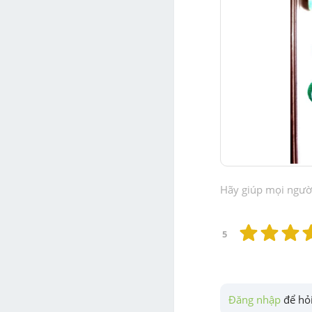
Hãy giúp mọi người 
5
Đăng nhập
 để hỏi