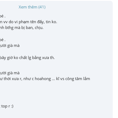
Xem thêm (41)
 .

an vv do vi phạm tên đấy, tin ko.

Anh bthg mà bị ban, chịu.
 .

ười già mà
ây giờ ko chất lg bằng xưa th.
ười già mà

hư thời xưa r, như c hoahong ... kĩ vs công tâm lắm
top r :)