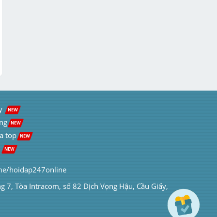
y  
NEW
ng
NEW
a top
NEW
 
NEW
me/hoidap247online
ng 7, Tòa Intracom, số 82 Dịch Vọng Hậu, Cầu Giấy, 