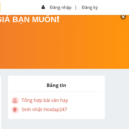
Đăng nhập
|
Đăng ký
GIÁ BẠN MUỐN❗
Bảng tin
Tổng hợp bài văn hay
Sinh nhật Hoidap247