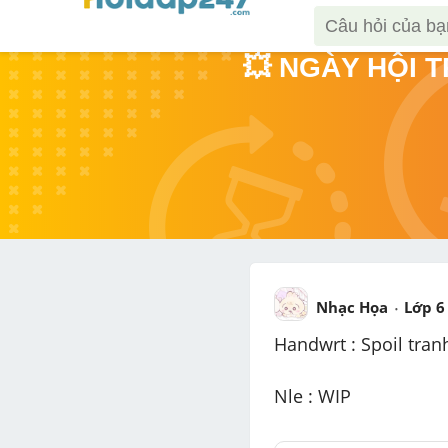
💥 NGÀY HỘI 
Nhạc Họa
Lớp 6
Handwrt : Spoil tran
Nle : WIP