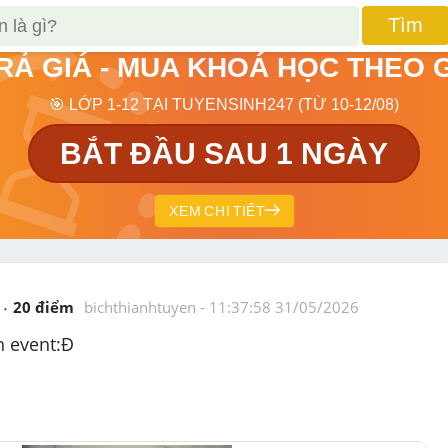
Tìm
TRẢ GIÁ - MUA KHOÁ HỌC THEO 
🎯 LỚP 1-12 TẠI TUYENSINH247 (TỪ 10-12/08)
BẮT ĐẦU SAU 1 NGÀY
XEM CHI TIẾT
20
 điểm 
bichthianhtuyen
 - 
11:37:58 31/05/2026
h event:Đ