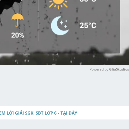
Powered by 
GliaStudios
M
u
t
e
EM LỜI GIẢI SGK, SBT LỚP 6 - TẠI ĐÂY