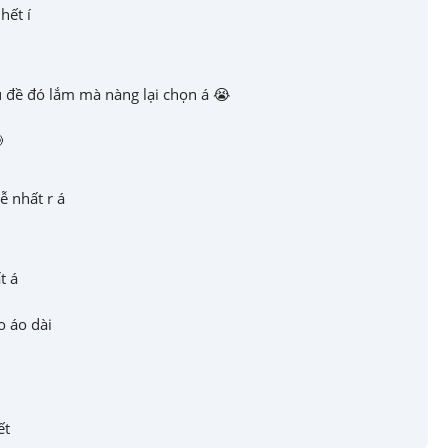
hết í
hủ đề đó lắm mà nàng lại chọn á 😭

ễ nhất r á
t á
o áo dài
ết