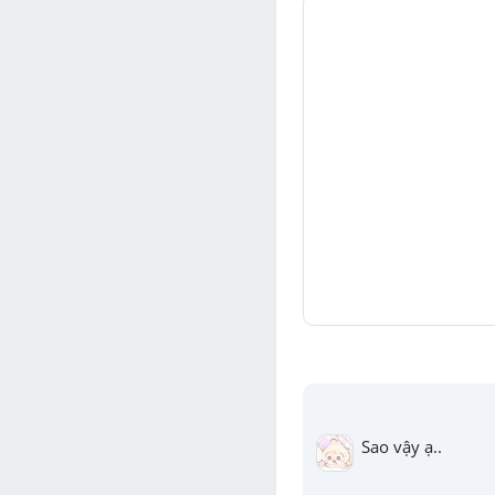
Sao vậy ạ..