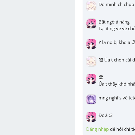
Do mình ch chụp 
Bất ngờ á nàng

Tại ít ng vẽ về c
Ý là nó bị khó á 
🥰 Ủa t chọn cái d
🤡

Ủa t thấy khó nhấ
mng nghĩ s về tet
Đc á :3
Đăng nhập
 để hỏi chi ti