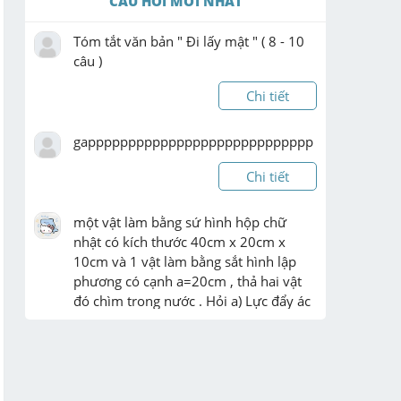
CÂU HỎI MỚI NHẤT
Tóm tắt văn bản " Đi lấy mật " ( 8 - 10 
câu )
Chi tiết
gapppppppppppppppppppppppppppp
Chi tiết
một vật làm bằng sứ hình hộp chữ 
nhật có kích thước 40cm x 20cm x 
10cm và 1 vật làm bằng sắt hình lập 
phương có cạnh a=20cm , thả hai vật 
đó chìm trong nước . Hỏi a) Lực đẩy ác 
- si - mét tác dụng lên ...
Chi tiết
5. (Mức 2) Hai lớp 9𝐴 và 9𝐵 có tổng 