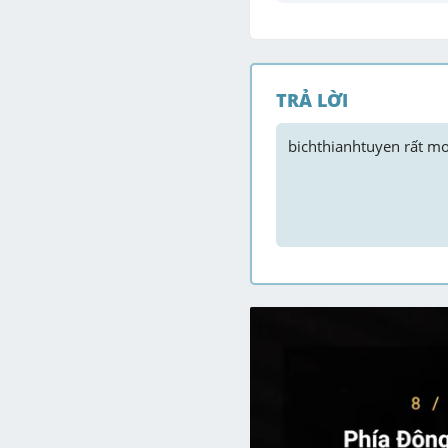
TRẢ LỜI
bichthianhtuyen
 rất mo