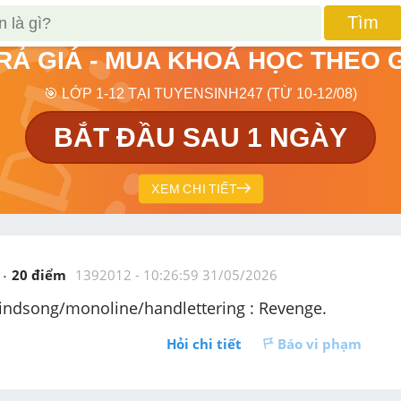
Tìm
TRẢ GIÁ - MUA KHOÁ HỌC THEO 
🎯 LỚP 1-12 TẠI TUYENSINH247 (TỪ 10-12/08)
BẮT ĐẦU SAU 1 NGÀY
XEM CHI TIẾT
20
 điểm 
1392012
 - 
10:26:59 31/05/2026
windsong/monoline/handlettering : Revenge.
Hỏi chi tiết
Báo vi phạm