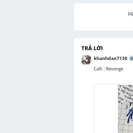
H
TRẢ LỜI
khanhdan7130
Calli : Revenge