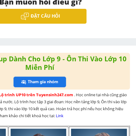
Bạn muốn hỏi điều gì?
ĐẶT CÂU HỎI
p Dành Cho Lớp 9 - Ôn Thi Vào Lớp 10
Miễn Phí
 Lộ trình UP10 trên Tuyensinh247.com 
. Học online tại nhà cũng giáo 
 nước. Lộ trình học tập 3 giai đoạn: Học nền tảng lớp 9, Ôn thi vào lớp 
p 9, thi vào lớp 10 kết quả cao. Hoàn trả học phí nếu học không hiệu 
am khảo chi tiết khoá học tại: 
Link 