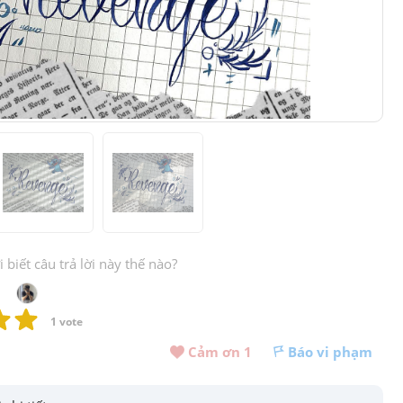
biết câu trả lời này thế nào?
1
 vote
Cảm ơn 
1
Báo vi phạm