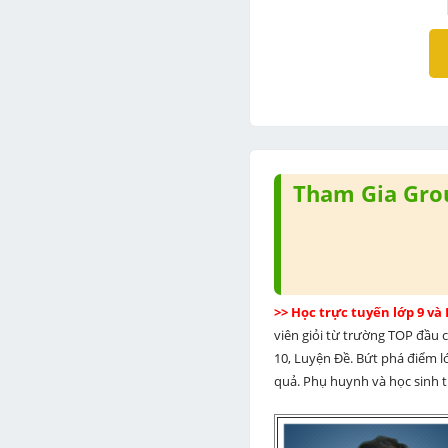
Tham Gia Grou
>> Học trực tuyến lớp 9 và
viên giỏi từ trường TOP đầu cả
10, Luyện Đề. Bứt phá điểm lớ
quả. Phụ huynh và học sinh th