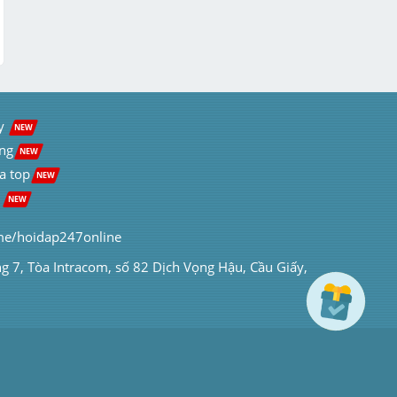
y  
NEW
ng
NEW
a top
NEW
 
NEW
me/hoidap247online
ng 7, Tòa Intracom, số 82 Dịch Vọng Hậu, Cầu Giấy, 