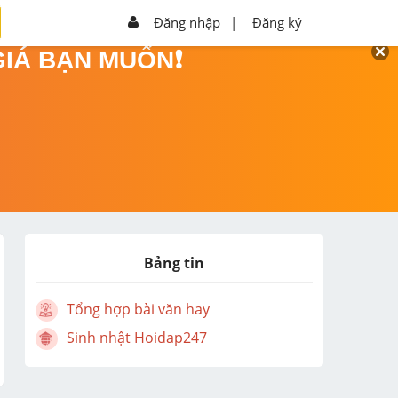
Đăng nhập
|
Đăng ký
GIÁ BẠN MUỐN❗
Bảng tin
Tổng hợp bài văn hay
Sinh nhật Hoidap247