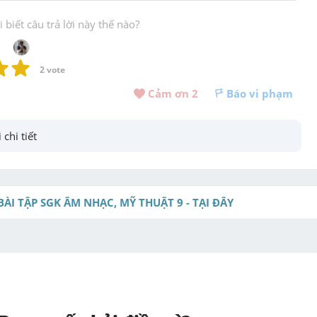
biết câu trả lời này thế nào?
2
 vote
Cảm ơn 
2
Báo vi phạm
 chi tiết
BÀI TẬP SGK ÂM NHẠC, MỸ THUẬT 9 - TẠI ĐÂY