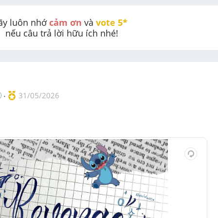
ãy luôn nhớ 
cảm ơn
 và 
vote 5* 
nếu câu trả lời hữu ích nhé!
31/05/2026