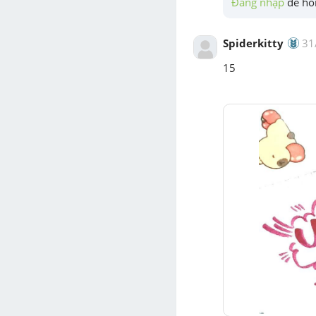
Đăng nhập
 để hỏi
Spiderkitty
31
15