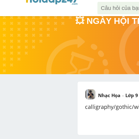
💥 NGÀY HỘI 
Nhạc Họa
Lớp 9
calligraphy/gothic/