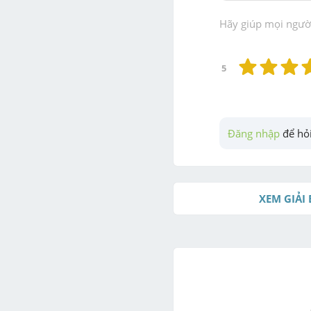
Hãy giúp mọi người 
5
Đăng nhập
 để hỏi
XEM GIẢI 