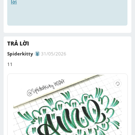
lời
TRẢ LỜI
Spiderkitty
31/05/2026
11