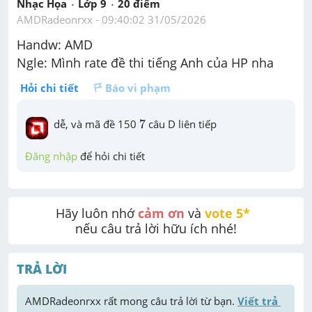
Nhạc Họa
Lớp 9
20
 điểm 
AMDRadeonrxx
 - 
09:40:02 31/05/2026
Handw: AMD
Ngle: Mình rate đề thi tiếng Anh của HP nha
Hỏi chi tiết
Báo vi phạm
7
dễ, và mã đề 150 
7
 câu D liên tiếp
Đăng nhập
 để hỏi chi tiết
Hãy luôn nhớ 
cảm ơn
 và 
vote 5* 
nếu câu trả lời hữu ích nhé!
TRẢ LỜI
AMDRadeonrxx
 rất mong câu trả lời từ bạn. 
Viết trả 