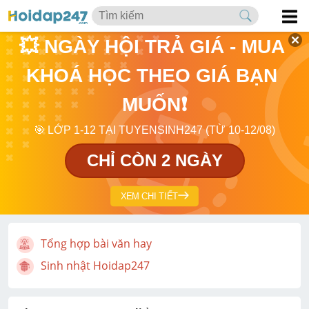
💥 NGÀY HỘI TRẢ GIÁ - MUA 
KHOÁ HỌC THEO GIÁ BẠN 
MUỐN❗
🎯 LỚP 1-12 TẠI TUYENSINH247 (TỪ 10-12/08)
CHỈ CÒN 2 NGÀY
XEM CHI TIẾT
Tổng hợp bài văn hay
Sinh nhật Hoidap247