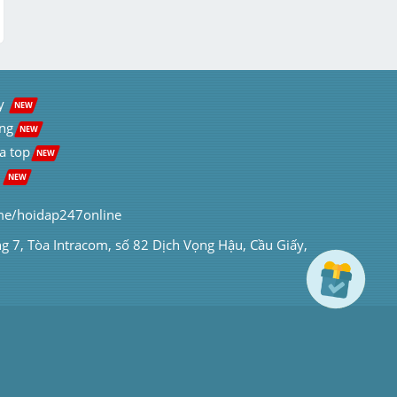
y  
NEW
ng
NEW
a top
NEW
 
NEW
me/hoidap247online
ng 7, Tòa Intracom, số 82 Dịch Vọng Hậu, Cầu Giấy, 