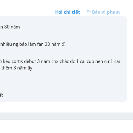
Hỏi chi tiết
Báo vi phạm
30
an 
30
 năm
s nhiều ng bảo làm fan 30 năm :))
3
1
1
ó kêu cortis debut 
3
 năm chx chắc đc 
1
 cái cúp nên cứ 
1
 cái 
3
n thêm 
3
 năm ấy
ết