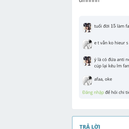
đỉnhhhh 
15
tuổi đời 
15
 làm f
e t vẫn ko hieur 
ý là có đứa anti n
cúp lại kêu lm fa
afaa, oke
Đăng nhập
 để hỏi chi ti
TRẢ LỜI