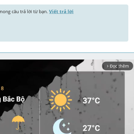
 mong câu trả lời từ bạn. 
Viết trả lời
Đọc thêm
arrow_forward_ios