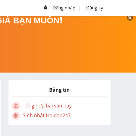
Đăng nhập
|
Đăng ký
GIÁ BẠN MUỐN❗
Bảng tin
Tổng hợp bài văn hay
Sinh nhật Hoidap247