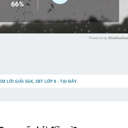
Powered by 
GliaStudios
M
u
t
e
EM LỜI GIẢI SGK, SBT LỚP 8 - TẠI ĐÂY