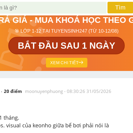
Tìm
TRẢ GIÁ - MUA KHOÁ HỌC THEO 
🎯 LỚP 1-12 TẠI TUYENSINH247 (TỪ 10-12/08)
BẮT ĐẦU SAU 1 NGÀY
XEM CHI TIẾT
20
 điểm 
moonuyenphuong
 - 
08:30:26 31/05/2026
1 tháng.
ps. visual của keonho giữa bể bơi phải nói là 