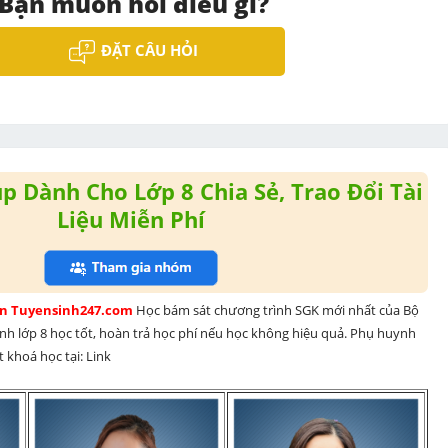
Bạn muốn hỏi điều gì?
ĐẶT CÂU HỎI
 Dành Cho Lớp 8 Chia Sẻ, Trao Đổi Tài
Liệu Miễn Phí
rên Tuyensinh247.com 
Học bám sát chương trình SGK mới nhất của Bộ 
inh lớp 8 học tốt, hoàn trả học phí nếu học không hiệu quả. Phụ huynh 
 khoá học tại: Link 