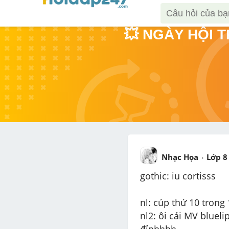
💥 NGÀY HỘI 
Nhạc Họa
Lớp 8
gothic: iu cortisss
nl: cúp thứ 10 trong 
nl2: ôi cái MV blueli