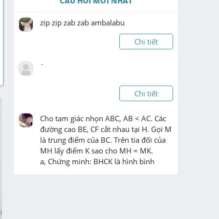
CÂU HỎI MỚI NHẤT
zip zip zab zab ambalabu
Chi tiết
`
Chi tiết
Cho tam giác nhọn ABC, AB < AC. Các 
đường cao BE, CF cắt nhau tại H. Gọi M 
là trung điểm của BC. Trên tia đối của 
MH lấy điểm K sao cho MH = MK.

a, Chứng minh: BHCK là hình bình 
hành.

b, Chứng minh ...
Chi tiết