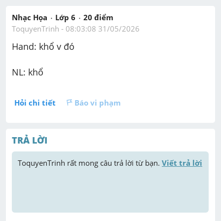
Nhạc Họa
Lớp 6
20
 điểm 
ToquyenTrinh
 - 
08:03:08 31/05/2026
Hand: khổ v đó
NL: khổ
Hỏi chi tiết
Báo vi phạm
TRẢ LỜI
ToquyenTrinh
 rất mong câu trả lời từ bạn. 
Viết trả lời