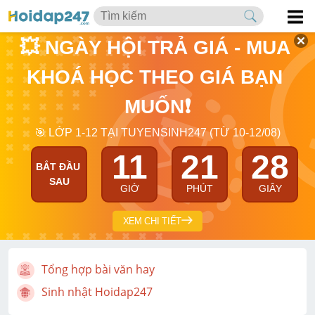
💥 NGÀY HỘI TRẢ GIÁ - MUA 
KHOÁ HỌC THEO GIÁ BẠN 
MUỐN❗
🎯 LỚP 1-12 TẠI TUYENSINH247 (TỪ 10-12/08)
11
21
27
BẮT ĐẦU 
SAU
GIỜ
PHÚT
GIÂY
XEM CHI TIẾT
Tổng hợp bài văn hay
Sinh nhật Hoidap247