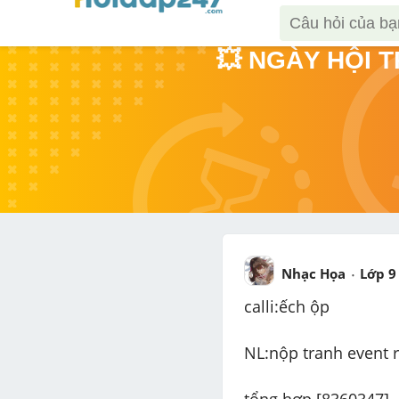
💥 NGÀY HỘI 
Nhạc Họa
Lớp 9
calli:ếch ộp 
NL:nộp tranh event r