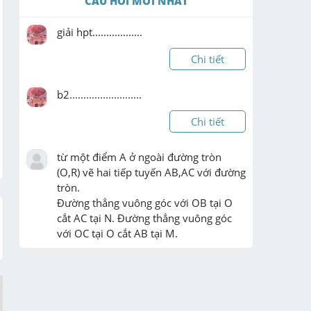
CÂU HỎI MỚI NHẤT
giải hpt..................
Chi tiết
b2..........................
Chi tiết
từ một điểm A ở ngoài đường tròn 
(O,R) vẽ hai tiếp tuyến AB,AC với đường 
tròn.

Đường thẳng vuông góc với OB tại O 
cắt AC tại N. Đường thẳng vuông góc 
với OC tại O cắt AB tại M.

a) chứng minh rằng tứ g ...
Chi tiết
ai lam cho minh voi a , lam dc vote 5 