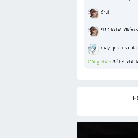
đrui
SBD lộ hết điểm v
may quá ms chia 
Đăng nhập
 để hỏi chi ti
H