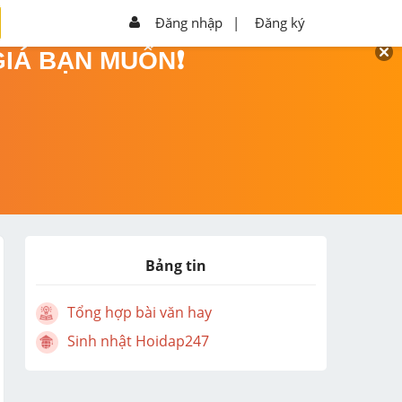
Đăng nhập
|
Đăng ký
GIÁ BẠN MUỐN❗
Bảng tin
Tổng hợp bài văn hay
Sinh nhật Hoidap247