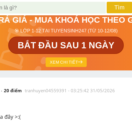
Tìm
TRẢ GIÁ - MUA KHOÁ HỌC THEO 
🎯 LỚP 1-12 TẠI TUYENSINH247 (TỪ 10-12/08)
BẮT ĐẦU SAU 1 NGÀY
XEM CHI TIẾT
20
 điểm 
tranhuyen04559391
 - 
03:25:42 31/05/2026
a đây >:(