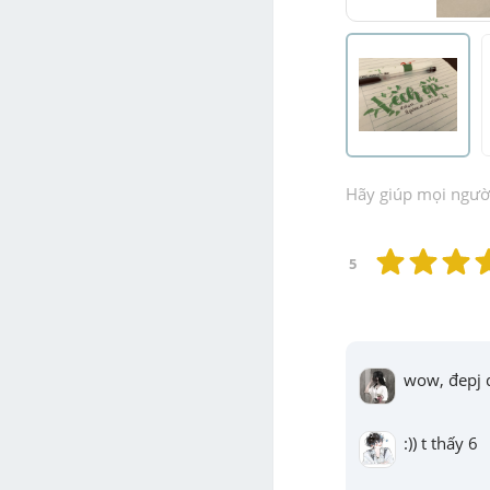
Hãy giúp mọi người 
5
wow, đepj q
:)) t thấy 6