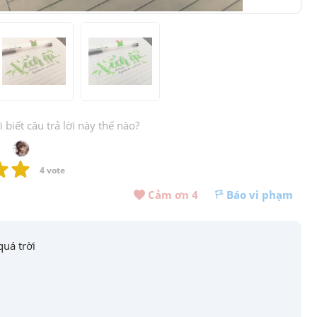
biết câu trả lời này thế nào?
4
 vote
Cảm ơn 
4
Báo vi phạm
uá trời