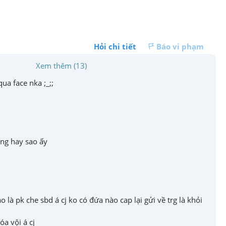
Hỏi chi tiết
Báo vi phạm
Xem thêm (13)
qua face nka ;_;;
oang hay sao ấy
o là pk che sbd á cj ko có đứa nào cap lại gửi về trg là khỏi 
óa vội á cj