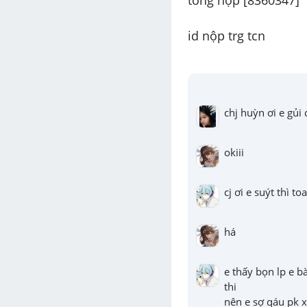
tổng hợp [8360347] 
id nộp trg tcn 
chj huỳn ơi e gủi 
okiii
cj ơi e suýt thì t
há
e thấy bọn lp e bà
thi 

nên e sợ qáu pk x