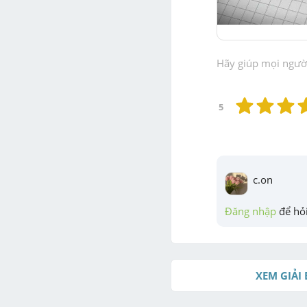
Hãy giúp mọi người 
5
c.on
Đăng nhập
 để hỏi
XEM GIẢI 