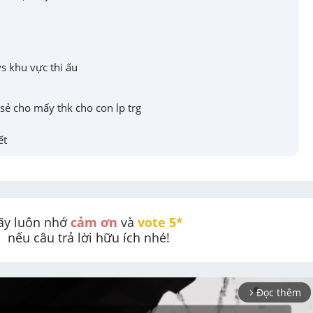
s khu vực thi ấu
sẻ cho mấy thk cho con lp trg
ết
ãy luôn nhớ 
cảm ơn
 và 
vote 5* 
nếu câu trả lời hữu ích nhé!
Đọc thêm
arrow_forward_ios