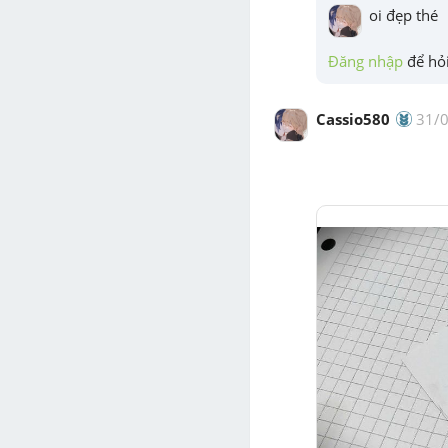
oi đẹp thé
Đăng nhập
 để hỏi
Cassio580
31/