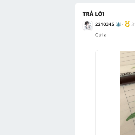
TRẢ LỜI
2210345
3
Gửi ạ