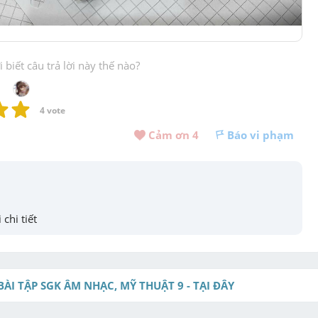
biết câu trả lời này thế nào?
4
 vote
Cảm ơn 
4
Báo vi phạm
 chi tiết
BÀI TẬP SGK ÂM NHẠC, MỸ THUẬT 9 - TẠI ĐÂY