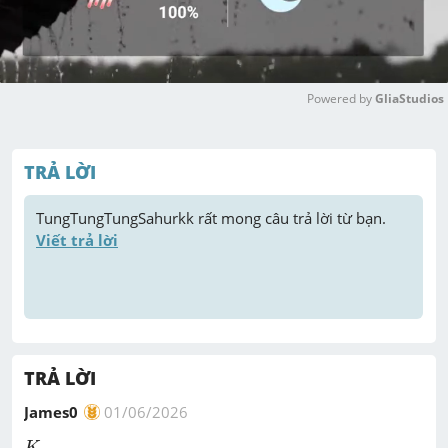
Powered by 
GliaStudios
M
u
TRẢ LỜI
t
e
TungTungTungSahurkk
 rất mong câu trả lời từ bạn. 
Viết trả lời
TRẢ LỜI
James0
01/06/2026
K