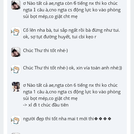
6
ơ Nào tất cả ae,ngta còn 
6
 tiếng nx thi ko chúc 
1
ngta 
1
 câu à,cno ngta cs động lực ko vào phòng 
sủi bọt mép,co giật cht mẹ
Cố lên nha bà, tui sắp ngất rồi bà đừng như tui. 
ok, sợ tụt đường huyết, tui cbi kẹo r
Chúc Thư thi tốt nhé-)
Chúc Thư thi tốt nhé-) ok, xin vía toán anh nhé:))
ơ Nào tất cả ae,ngta còn 6 tiếng nx thi ko chúc 
ngta 1 câu à,cno ngta cs động lực ko vào phòng 
sủi bọt mép,co giật cht mẹ

-> xl đi t chúc đầu tiên
người đẹp thi tốt nha mai t mới thi🍀🍀🍀🍀