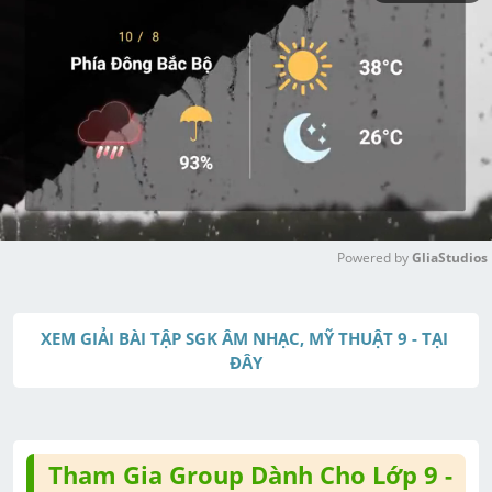
Powered by 
GliaStudios
M
u
XEM GIẢI BÀI TẬP SGK ÂM NHẠC, MỸ THUẬT 9 - TẠI 
t
ĐÂY
e
Tham Gia Group Dành Cho Lớp 9 -