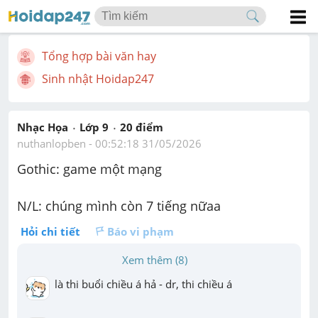
Tổng hợp bài văn hay
Sinh nhật Hoidap247
Nhạc Họa
Lớp 9
20
 điểm 
nuthanlopben
 - 
00:52:18 31/05/2026
Gothic: game một mạng
N/L: chúng mình còn 7 tiếng nữaa
Hỏi chi tiết
Báo vi phạm
Xem thêm (8)
là thi buổi chiều á hả - dr, thi chiều á