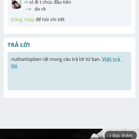
→
→
 da vk
Đăng nhập
 để hỏi chi tiết
TRẢ LỜI
nuthanlopben
 rất mong câu trả lời từ bạn. 
Viết trả 
lời
Đọc thêm
arrow_forward_ios