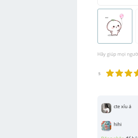
Hãy giúp mọi người 
5
cte xỉu á
hihi