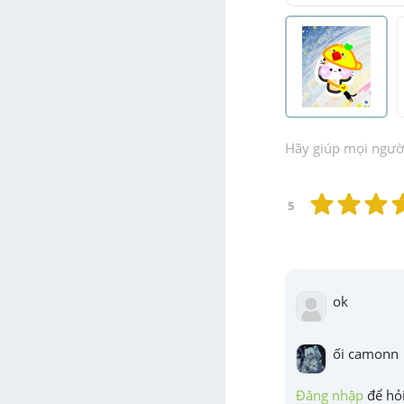
Hãy giúp mọi người 
5
ok
ối camonn
Đăng nhập
 để hỏi