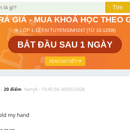
Tìm
TRẢ GIÁ - MUA KHOÁ HỌC THEO 
🎯 LỚP 1-12 TẠI TUYENSINH247 (TỪ 10-12/08)
BẮT ĐẦU SAU 1 NGÀY
XEM CHI TIẾT
20
 điểm 
harry6
 - 
15:45:56 30/05/2026
hold my hand