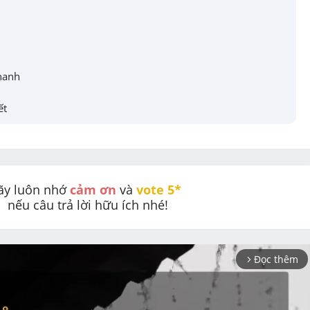
hanh
ết
ãy luôn nhớ 
cảm ơn
 và 
vote 5* 
nếu câu trả lời hữu ích nhé!
Đọc thêm
arrow_forward_ios