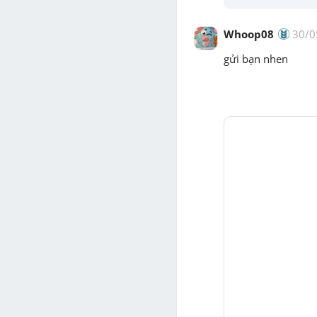
Whoop08
30/0
gửi bạn nhen