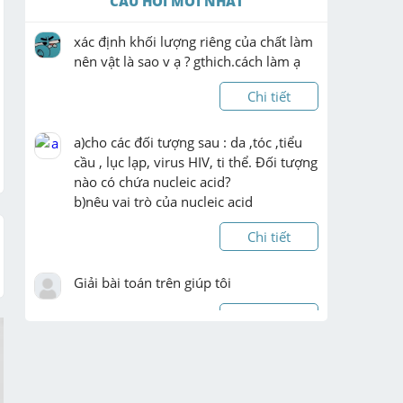
CÂU HỎI MỚI NHẤT
xác định khối lượng riêng của chất làm 
nên vật là sao v ạ ? gthich.cách làm ạ
Chi tiết
a)cho các đối tượng sau : da ,tóc ,tiểu 
cầu , lục lạp, virus HIV, ti thể. Đối tượng 
nào có chứa nucleic acid?

b)nêu vai trò của nucleic acid
Chi tiết
Giải bài toán trên giúp tôi
Chi tiết
cho tam giác ABC lấy M là trung điểm 
của AC từ M kẻ ME song song với BC , 
MF song song với AB a) chứng minh 