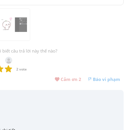
biết câu trả lời này thế nào?
2
 vote
Cảm ơn 
2
Báo vi phạm