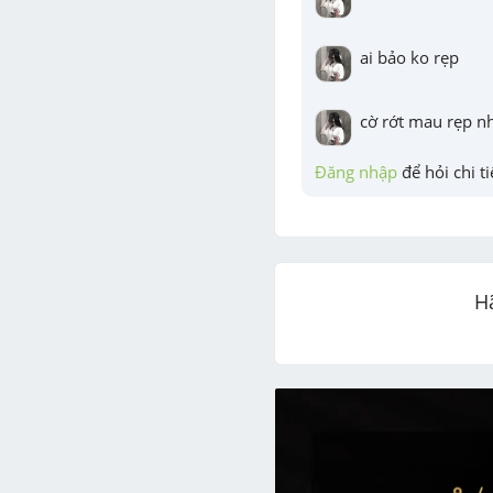
ai bảo ko rẹp
cờ rớt mau rẹp n
Đăng nhập
 để hỏi chi ti
H