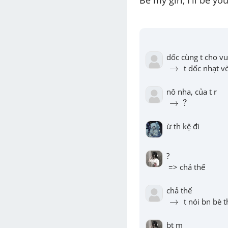
Be my girl, I'll be y
→
→
 t dốc nhạt v
?
→
→
?
ừ th kệ đi
?

 => chả thế
→
→
 t nói bn bè t
bt m