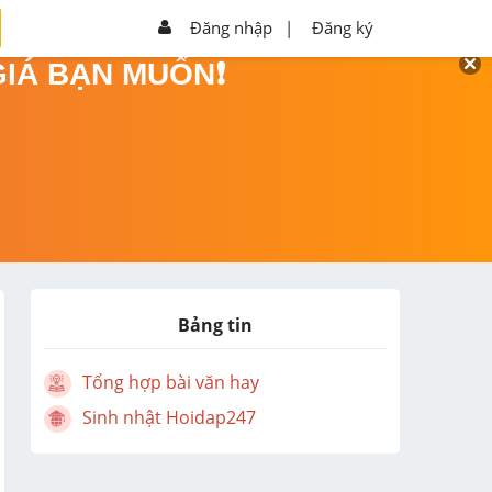
Đăng nhập
|
Đăng ký
GIÁ BẠN MUỐN❗
Bảng tin
Tổng hợp bài văn hay
Sinh nhật Hoidap247