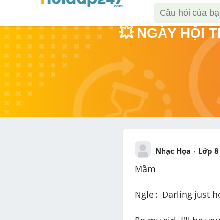
💥 NGÀY HỘI 
Nhạc Họa
Lớp 8
Mầm
:
:
Ngle
 Darling just 