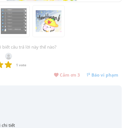
biết câu trả lời này thế nào?
1
 vote
Cảm ơn 
3
Báo vi phạm
 chi tiết