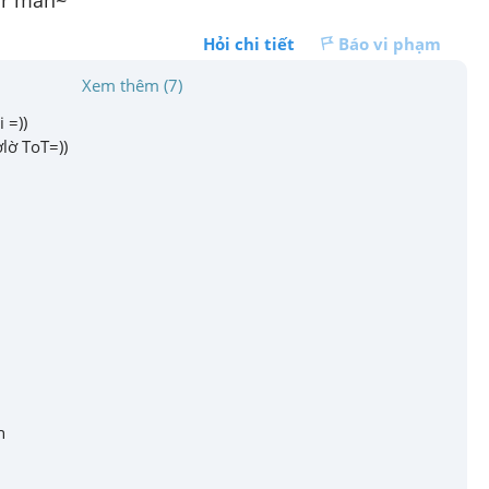
our man~
Hỏi chi tiết
Báo vi phạm
Xem thêm (7)
ờlờ ToT=))
h