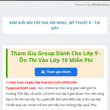
Powered by 
GliaStudios
M
u
XEM GIẢI BÀI TẬP SGK ÂM NHẠC, MỸ THUẬT 9 - TẠI 
t
ĐÂY
e
Tham Gia Group Dành Cho Lớp 9 -
Ôn Thi Vào Lớp 10 Miễn Phí
>> Học trực tuyến lớp 9 và Lộ trình UP10 trên 
Tuyensinh247.com 
. Học online tại nhà cũng giáo viên giỏi từ 
trường TOP đầu cả nước. Lộ trình học tập 3 giai đoạn: Học nền tảng 
lớp 9, Ôn thi vào lớp 10, Luyện Đề. Bứt phá điểm lớp 9, thi vào lớp 
10 kết quả cao. Hoàn trả học phí nếu học không hiệu quả. Phụ 