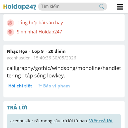
Tổng hợp bài văn hay
Sinh nhật Hoidap247
Nhạc Họa
Lớp 9
20
 điểm 
acenhustler
 - 
15:40:36 30/05/2026
calligraphy/gothic/windsong/monoline/handlet
tering : tập sống lowkey.
Hỏi chi tiết
Báo vi phạm
TRẢ LỜI
acenhustler
 rất mong câu trả lời từ bạn. 
Viết trả lời