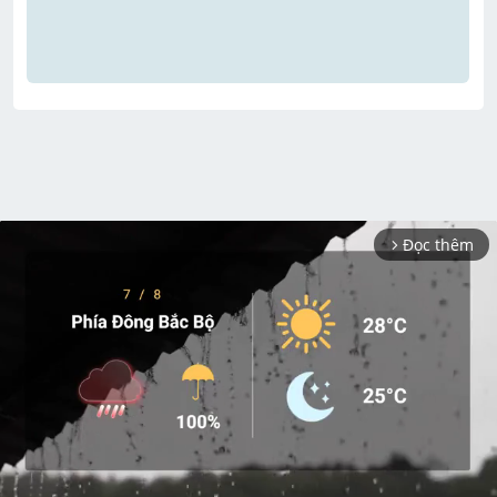
Đọc thêm
arrow_forward_ios