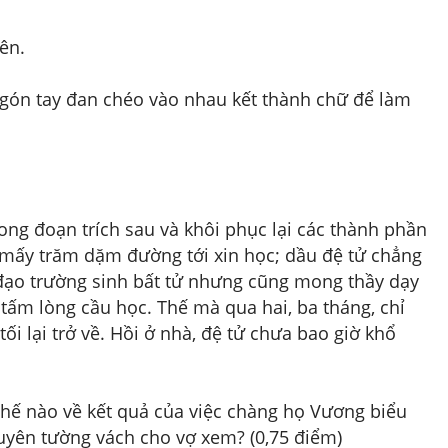
iên.
ngón tay đan chéo vào nhau kết thành chữ để làm 
rong đoạn trích sau và khôi phục lại các thành phần 
a mấy trăm dặm đường tới xin học; dầu đệ tử chẳng 
ạo trường sinh bất tử nhưng cũng mong thầy dạy 
 tấm lòng cầu học. Thế mà qua hai, ba tháng, chỉ 
tối lại trở về. Hồi ở nhà, đệ tử chưa bao giờ khổ 
hế nào về kết quả của việc chàng họ Vương biểu 
xuyên tường vách cho vợ xem? (0,75 điểm)