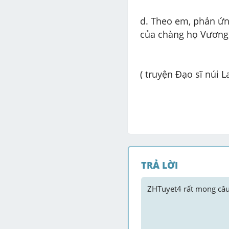
d. Theo em, phản ứng
của chàng họ Vương 
( truyện Đạo sĩ núi 
TRẢ LỜI
ZHTuyet4
 rất mong câu 