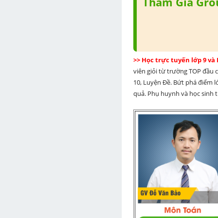
Tham Gia Grou
>> Học trực tuyến lớp 9 và
viên giỏi từ trường TOP đầu cả
10, Luyện Đề. Bứt phá điểm lớ
quả. Phụ huynh và học sinh th