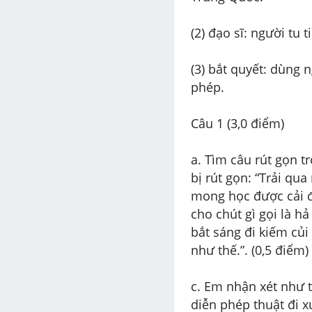
(2) đạo sĩ: người tu t
(3) bắt quyết: dùng 
phép.
Câu 1 (3,0 điểm)
a. Tìm câu rút gọn t
bị rút gọn: “Trải qu
mong học được cải đ
cho chút gì gọi là hả
bắt sáng đi kiếm củi 
như thế.”. (0,5 điểm)
c. Em nhận xét như t
diễn phép thuật đi 