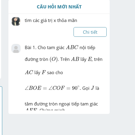
CÂU HỎI MỚI NHẤT
tìm các giá trị x thỏa mãn
Chi tiết
A
B
C
Bài 1. Cho tam giác 
 nội tiếp 
A
B
C
(
O
)
A
B
E
đường tròn 
(
)
. Trên 
 lấy 
, trên 
O
A
B
E
A
C
F
 lấy 
 sao cho 
A
C
F
∠
B
O
E
=
∠
C
O
F
=
90
∘
.
J
∘
∠
=
∠
=
90
.
 Gọi 
 là 
B
O
E
C
O
F
J
tâm đường tròn ngoại tiếp tam giác 
A
E
F
. Chứng minh  ...
A
E
F
Chi tiết