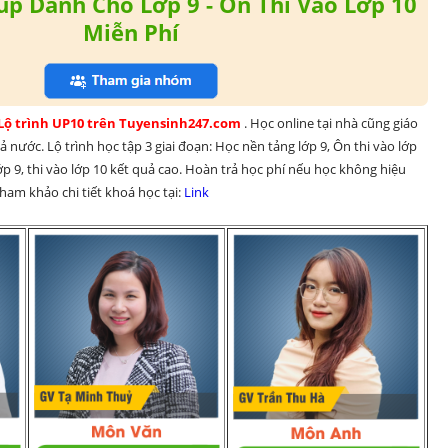
p Dành Cho Lớp 9 - Ôn Thi Vào Lớp 10
Miễn Phí
 Lộ trình UP10 trên Tuyensinh247.com 
. Học online tại nhà cũng giáo 
 nước. Lộ trình học tập 3 giai đoạn: Học nền tảng lớp 9, Ôn thi vào lớp 
p 9, thi vào lớp 10 kết quả cao. Hoàn trả học phí nếu học không hiệu 
am khảo chi tiết khoá học tại: 
Link 