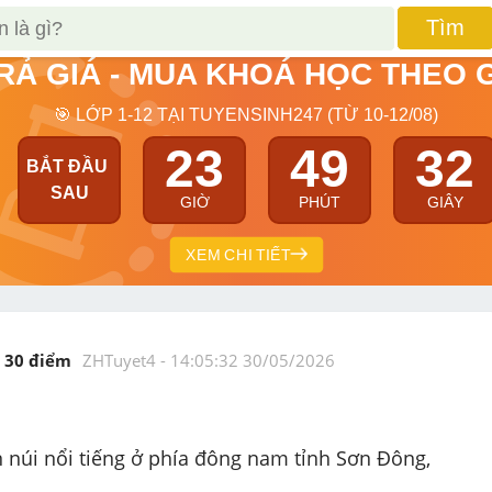
Tìm
TRẢ GIÁ - MUA KHOÁ HỌC THEO 
🎯 LỚP 1-12 TẠI TUYENSINH247 (TỪ 10-12/08)
23
49
30
BẮT ĐẦU 
SAU
GIỜ
PHÚT
GIÂY
XEM CHI TIẾT
30
 điểm 
ZHTuyet4
 - 
14:05:32 30/05/2026
n núi nổi tiếng ở phía đông nam tỉnh Sơn Đông, 