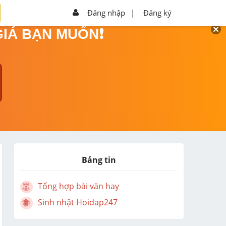
Đăng nhập
|
Đăng ký
GIÁ BẠN MUỐN❗
Bảng tin
Tổng hợp bài văn hay
Sinh nhật Hoidap247