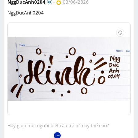
NggDucAnh0204
03/06/2026
NggDucAnh0204
Hãy giúp mọi người biết câu trả lời này thế nào?