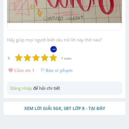
Hãy giúp mọi người biết câu trả lời này thế nào?
5
1
 vote
Cảm ơn 
1
Báo vi phạm
Đăng nhập
 để hỏi chi tiết
XEM LỜI GIẢI SGK, SBT LỚP 8 - TẠI ĐÂY