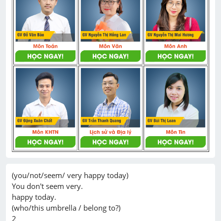
(you/not/seem/ very happy today)

You don't seem very.

happy today.

(who/this umbrella / belong to?)

2
