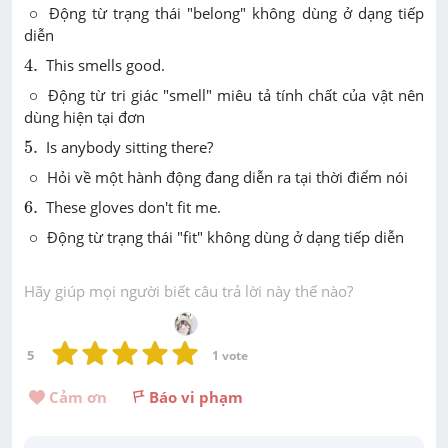
∘
∘
Động từ trạng thái "belong" không dùng ở dạng tiếp
diễn
4
.
4
.
This smells good.
∘
∘
Động từ tri giác "smell" miêu tả tính chất của vật nên
dùng hiện tại đơn
5
.
5
.
Is anybody sitting there?
∘
∘
Hỏi về một hành động đang diễn ra tại thời điểm nói
6
.
6
.
These gloves don't fit me.
∘
∘
Động từ trạng thái "fit" không dùng ở dạng tiếp diễn
Hãy giúp mọi người biết câu trả lời này thế nào?
5
1
 vote
Cảm ơn 
Báo vi phạm