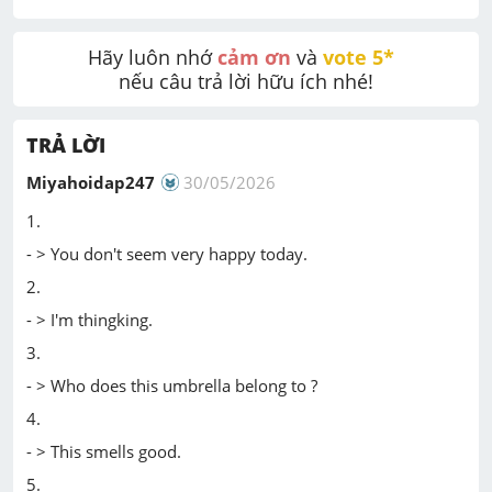
Hãy luôn nhớ 
cảm ơn
 và 
vote 5* 
nếu câu trả lời hữu ích nhé!
TRẢ LỜI
Miyahoidap247
30/05/2026
1.
- > You don't seem very happy today.
2.
- > I'm thingking.
3.
- > Who does this umbrella belong to ?
4.
- > This smells good.
5.