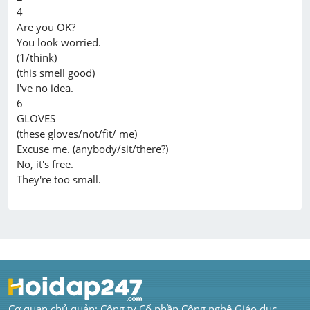
4

Are you OK?

You look worried.

(1/think)

(this smell good)

I've no idea.

6

GLOVES

(these gloves/not/fit/ me)

Excuse me. (anybody/sit/there?)

No, it's free.

Cơ quan chủ quản: Công ty Cổ phần Công nghệ Giáo dục 