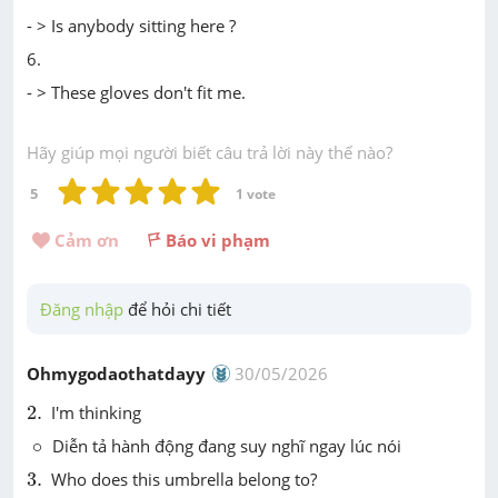
- > Is anybody sitting here ?
6.
- > These gloves don't fit me.
Hãy giúp mọi người biết câu trả lời này thế nào?
5
1
 vote
Cảm ơn 
Báo vi phạm
Đăng nhập
 để hỏi chi tiết
Ohmygodaothatdayy
30/05/2026
2
.
2
.
I'm thinking
∘
∘
Diễn tả hành động đang suy nghĩ ngay lúc nói
3
.
3
.
Who does this umbrella belong to?