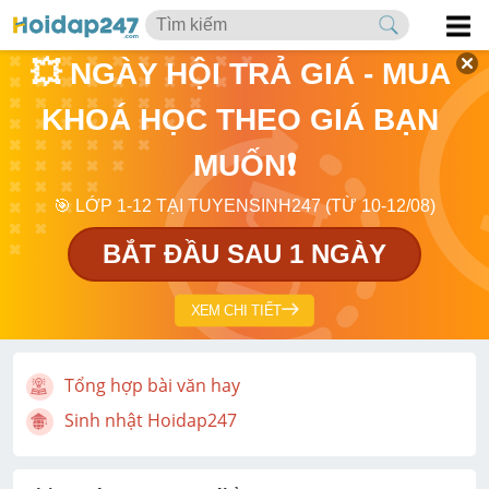
💥 NGÀY HỘI TRẢ GIÁ - MUA 
KHOÁ HỌC THEO GIÁ BẠN 
MUỐN❗
🎯 LỚP 1-12 TẠI TUYENSINH247 (TỪ 10-12/08)
BẮT ĐẦU SAU 1 NGÀY
XEM CHI TIẾT
Tổng hợp bài văn hay
Sinh nhật Hoidap247