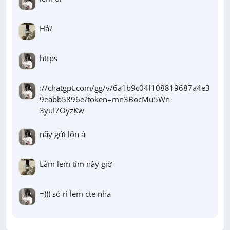
Hả?
https
://chatgpt.com/gg/v/6a1b9c04f108819687a4e3
9eabb5896e?token=mn3BocMu5Wn-
3yuI7OyzKw
nãy gửi lộn á
Làm lem tìm nãy giờ
=))) só rì lem cte nha