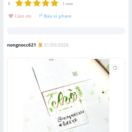
5
1
 vote
Cảm ơn 
Báo vi phạm
nongnocc621
31/05/2026