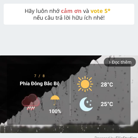
Hãy luôn nhớ 
cảm ơn
 và 
vote 5* 
nếu câu trả lời hữu ích nhé!
Đọc thêm
arrow_forward_ios
Powered by 
GliaStudios