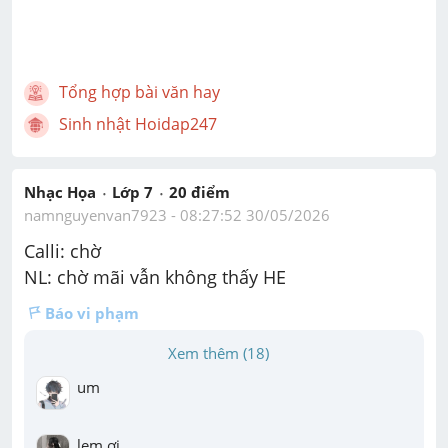
Tổng hợp bài văn hay
Sinh nhật Hoidap247
Nhạc Họa
Lớp 7
20
 điểm 
namnguyenvan7923
 - 
08:27:52 30/05/2026
Calli: chờ
NL: chờ mãi vẫn không thấy HE
Báo vi phạm
Xem thêm (18)
um
lem ơi