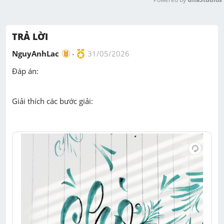
M
u
TRẢ LỜI
t
e
NguyAnhLac
31/05/2026
Đáp án:
Giải thích các bước giải: