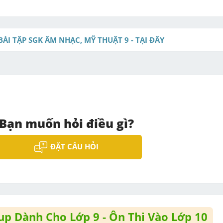
BÀI TẬP SGK ÂM NHẠC, MỸ THUẬT 9 - TẠI ĐÂY
Bạn muốn hỏi điều gì?
ĐẶT CÂU HỎI
p Dành Cho Lớp 9 - Ôn Thi Vào Lớp 10