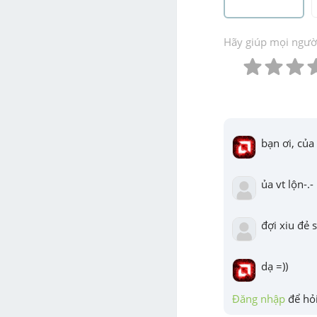
Hãy giúp mọi người 
bạn ơi, củ
ủa vt lộn-.-
đợi xiu đẻ 
dạ =))
Đăng nhập
 để hỏi