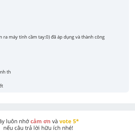
n ra máy tính cầm tay:0) đã áp dụng và thành công
ình th
ết
ãy luôn nhớ 
cảm ơn
 và 
vote 5* 
nếu câu trả lời hữu ích nhé!