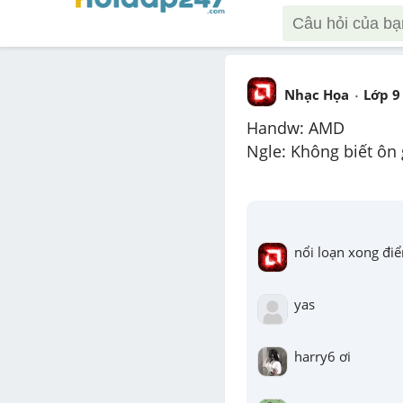
Nhạc Họa
Lớp 9
Handw: AMD
Ngle: Không biết ôn g
nổi loạn xong điể
yas
harry6 ơi