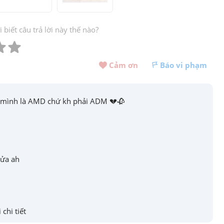
biết câu trả lời này thế nào?
Cảm ơn 
Báo vi phạm
a mình là AMD chứ kh phải ADM 💔🥀
sửa ah
 chi tiết