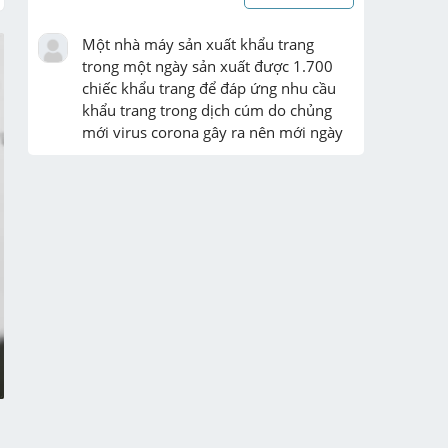
Một nhà máy sản xuất khẩu trang 
trong một ngày sản xuất được 1.700 
chiếc khẩu trang để đáp ứng nhu cầu 
khẩu trang trong dịch cúm do chủng 
mới virus corona gây ra nên mới ngày 
tủ. Một vượt mức 65%, tổ  ...
Chi tiết
hãy viết đoạn văn khoảng 30 dòng cảm 
nhận của em về nhân vật Nết

Cứu tôi vsssssssssssssssssssssss
Chi tiết