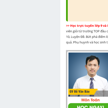
>> Học trực tuyến lớp 9 và
viên giỏi từ trường TOP đầu cả
10, Luyện Đề. Bứt phá điểm lớ
quả. Phụ huynh và học sinh th