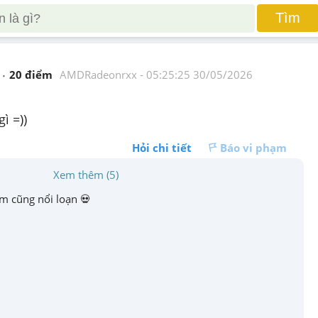
Tìm
20
 điểm 
AMDRadeonrxx
 - 
05:25:25 30/05/2026
ì =))
Hỏi chi tiết
Báo vi phạm
Xem thêm (5)
m cũng nổi loạn 💀