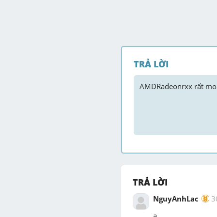
TRẢ LỜI
AMDRadeonrxx
 rất mo
TRẢ LỜI
NguyAnhLac
3
a