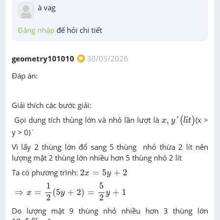
à vag
Đăng nhập
 để hỏi chi tiết
geometry101010
30/05/2026
Đáp án:
Giải thích các bước giải:
x
,
y
′
(
l
í
t
)
Gọi dung tích thùng lớn và nhỏ lần lượt là
,
í
(x >
(
)
'
x
y
l
t
y > 0)`
Vì lấy 2 thùng lớn đổ sang 5 thùng nhỏ thừa 2 lít nên
lượng mật 2 thùng lớn nhiều hơn 5 thùng nhỏ 2 lít
2
x
=
5
y
+
2
Ta có phương trình:
2
=
5
+
2
x
y
⇒
x
=
1
2
(
5
y
+
2
)
=
5
2
y
+
1
1
5
⇒
=
(
5
+
2
)
=
+
1
x
y
y
2
2
Do lượng mật 9 thùng nhỏ nhiều hơn 3 thùng lớn
12
,
5
%