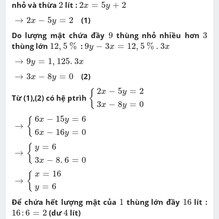
2
2
x
=
5
y
+
2
nhỏ và thừa
2
lít :
2
=
5
+
2
x
y
→
2
x
-
5
y
=
2
→
2
−
5
=
2
(1)
x
y
9
3
Do lượng mật chứa đầy
9
thùng nhỏ nhiều hơn
3
12
,
5
%
9
y
-
3
x
=
12
,
5
%
.
3
x
thùng lớn
12
,
5
%
:
9
−
3
=
12
,
5
%
.
3
y
x
x
→
9
y
=
1
,
125
.
3
x
→
9
=
1
,
125
.
3
y
x
→
3
x
-
8
y
=
0
→
3
−
8
=
0
(2)
x
y
{
2
x
-
5
y
=
2
3
x
-
8
y
=
0
2
−
5
=
2
x
y
{
Từ (1),(2) có hệ ptrìh
3
−
8
=
0
x
y
→
{
6
x
-
15
y
=
6
6
x
-
16
y
=
0
6
−
15
=
6
x
y
{
→
6
−
16
=
0
x
y
→
{
y
=
6
3
x
-
8
.
6
=
0
=
6
{
y
→
3
−
8
.
6
=
0
x
→
{
x
=
16
y
=
6
=
16
x
{
→
=
6
y
1
16
Để chứa hết lượng mật của
1
thùng lớn đầy
16
lít :
16
:
6
=
2
4
16
:
6
=
2
(dư
4
lít)