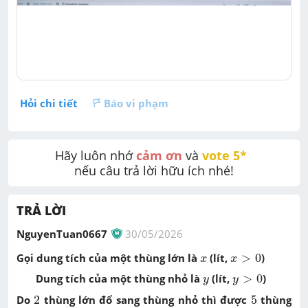
Hỏi chi tiết
Báo vi phạm
Hãy luôn nhớ 
cảm ơn
 và 
vote 5* 
nếu câu trả lời hữu ích nhé!
TRẢ LỜI
NguyenTuan0667
30/05/2026
x
>
0
x
Gọi dung tích của một thùng lớn là
(lít,
>
0
)
x
x
y
>
0
y
Dung tích của một thùng nhỏ là
(lít,
>
0
)
y
y
2
5
Do
2
thùng lớn đổ sang thùng nhỏ thì được
5
thùng