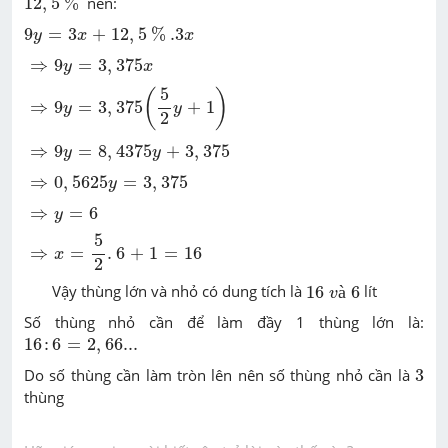
12
,
5
%
nên:
9
y
=
3
x
+
12
,
5
%
.3
x
9
=
3
+
12
,
5
%
.3
y
x
x
⇒
9
y
=
3
,
375
x
⇒
9
=
3
,
375
y
x
⇒
9
y
=
3
,
375
(
5
2
y
+
1
)
5
(
)
⇒
9
=
3
,
375
+
1
y
y
2
⇒
9
y
=
8
,
4375
y
+
3
,
375
⇒
9
=
8
,
4375
+
3
,
375
y
y
⇒
0
,
5625
y
=
3
,
375
⇒
0
,
5625
=
3
,
375
y
⇒
y
=
6
⇒
=
6
y
⇒
x
=
5
2
.
6
+
1
=
16
5
⇒
=
.
6
+
1
=
16
x
2
16
v
à
6
Vậy thùng lớn và nhỏ có dung tích là
16
à
6
lít
v
Số thùng nhỏ cần để làm đầy 1 thùng lớn là:
16
:
6
=
2
,
66
...
16
:
6
=
2
,
66
...
3
Do số thùng cần làm tròn lên nên số thùng nhỏ cần là
3
thùng