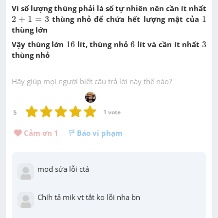
Vì số lượng thùng phải là số tự nhiên nên cần ít nhất
2
+
1
=
3
1
2
+
1
=
3
thùng nhỏ để chứa hết lượng mật của
1
thùng lớn
16
6
3
Vậy thùng lớn
16
lít, thùng nhỏ
6
lít và cần ít nhất
3
thùng nhỏ
Hãy giúp mọi người biết câu trả lời này thế nào?
5
1
 vote
Cảm ơn 
1
Báo vi phạm
mod sửa lỗi ctả
Chíh tả mik vt tắt ko lỗi nha bn