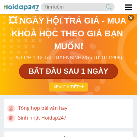
💥 NGÀY HỘI TRẢ GIÁ - MUA 
KHOÁ HỌC THEO GIÁ BẠN 
MUỐN❗
🎯 LỚP 1-12 TẠI TUYENSINH247 (TỪ 10-12/08)
BẮT ĐẦU SAU 1 NGÀY
XEM CHI TIẾT
Tổng hợp bài văn hay
Sinh nhật Hoidap247