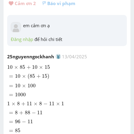
Cảm ơn 
2
Báo vi phạm
em cảm ơn ạ
Đăng nhập
 để hỏi chi tiết
25nguyenngockhanh
13/04/2025
10
×
85
+
10
×
15
10
×
85
+
10
×
15
=
10
×
(
85
+
15
)
=
10
×
(
85
+
15
)
=
10
×
100
=
10
×
100
=
1000
=
1000
1
×
8
+
11
×
8
-
11
×
1
1
×
8
+
11
×
8
−
11
×
1
=
8
+
88
-
11
=
8
+
88
−
11
=
96
-
11
=
96
−
11
=
85
=
85