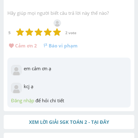
Hãy giúp mọi người biết câu trả lời này thế nào?
5
2
 vote
Cảm ơn 
2
Báo vi phạm
em cảm ơn ạ
kcj ạ
Đăng nhập
 để hỏi chi tiết
XEM LỜI GIẢI SGK TOÁN 2 - TẠI ĐÂY