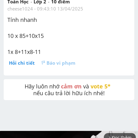
Toán Học
Lớp 2
10
 điểm 
cheese1024
 - 
09:43:10 13/04/2025
Tính nhanh
10 x 85+10x15
1x 8+11x8-11
Hỏi chi tiết
Báo vi phạm
Hãy luôn nhớ 
cảm ơn
 và 
vote 5* 
nếu câu trả lời hữu ích nhé!
Đọc thêm
arrow_forward_ios