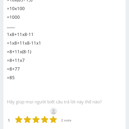
=10x100
=1000
____
1x8+11x8-11
=1x8+11x8-11x1
=8+11x(8-1)
=8+11x7
=8+77
=85
Hãy giúp mọi người biết câu trả lời này thế nào?
5
2
 vote