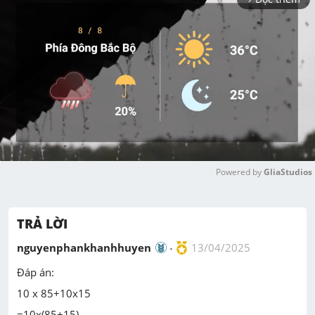
Powered by 
GliaStudios
M
u
TRẢ LỜI
t
e
nguyenphankhanhhuyen
13/04/2025
Đáp án:
10 x 85+10x15
=10x(85+15)