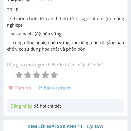
20 . B
-> Trước danh từ cần 1 tính từ (
agriculture (n): nông
nghiệp)
-
sustainable (A): bền vững
- Trong nông nghiệp bền vững, các nông dân cố gắng hạn
chế việc sử dụng hóa chất và phân bón.
Hãy giúp mọi người biết câu trả lời này thế nào?
Cảm ơn 
Báo vi phạm
Đăng nhập
 để hỏi chi tiết
XEM LỜI GIẢI SGK ANH 11 - TẠI ĐÂY