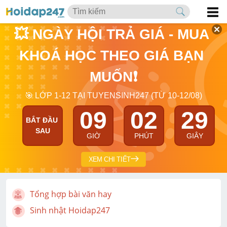
💥 NGÀY HỘI TRẢ GIÁ - MUA 
KHOÁ HỌC THEO GIÁ BẠN 
MUỐN❗
🎯 LỚP 1-12 TẠI TUYENSINH247 (TỪ 10-12/08)
09
02
29
BẮT ĐẦU 
SAU
GIỜ
PHÚT
GIÂY
XEM CHI TIẾT
Tổng hợp bài văn hay
Sinh nhật Hoidap247