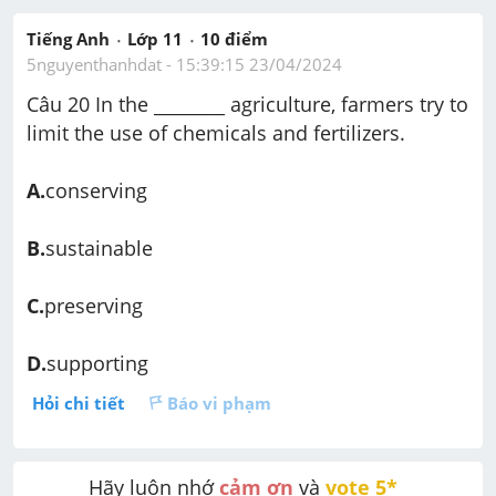
Tiếng Anh
Lớp 11
10
 điểm 
5nguyenthanhdat
 - 
15:39:15 23/04/2024
Câu 20 
In the ________ agriculture, farmers try to 
limit the use of chemicals and fertilizers.
A.
conserving
B.
sustainable
C.
preserving
D.
supporting
Hỏi chi tiết
Báo vi phạm
Hãy luôn nhớ 
cảm ơn
 và 
vote 5* 