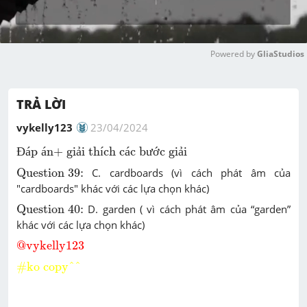
Powered by 
GliaStudios
M
u
TRẢ LỜI
t
e
vykelly123
23/04/2024
Đáp án+ giải thích các bước giải
Đ
á
p 
á
n+ gi
ả
i th
í
ch c
á
c b
ư
ớ
c gi
ả
i
Question 39:
Question 39:
C. cardboards (vì cách phát âm của
"cardboards" khác với các lựa chọn khác)
Question 40:
Question 40:
D. garden
( vì cách phát âm của “garden”
khác với các lựa chọn khác)
@vykelly123
@vykelly123 
#ko copy^^
#ko copy^^ 