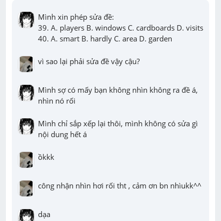
Mình xin phép sửa đề: 

39. A. players B. windows C. cardboards D. visits 

40. A. smart B. hardly C. area D. garden
vì sao lại phải sửa đề vậy cậu?
Mình sợ có mấy bạn không nhìn không ra đề á, 
nhìn nó rối
Mình chỉ sắp xếp lại thôi, mình không có sửa gì 
nội dung hết á
ồkkk
công nhận nhìn hơi rối tht , cảm ơn bn nhìukk^^
dạa