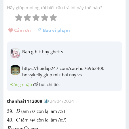
Hãy giúp mọi người biết câu trả lời này thế nào?
Cảm ơn 
Báo vi phạm
Bạn gthik hay ghek s
https://hoidap247.com/cau-hoi/6962400

bn vykelly giup mik bai nay vs
Đăng nhập
 để hỏi chi tiết
thanhai1112008
24/04/2024
D
39
.
39
.
(âm /s/ còn lại âm /z/)
D
C
40
.
40
.
(âm /ə/ còn lại âm /ɑ:/)
C
F
r
o
z
e
n
Q
u
e
e
n
F
r
o
z
e
n
Q
u
e
e
n