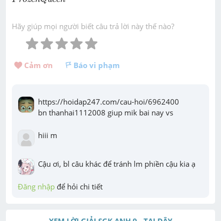
Hãy giúp mọi người biết câu trả lời này thế nào?
Cảm ơn 
Báo vi phạm
https://hoidap247.com/cau-hoi/6962400

bn thanhai1112008 giup mik bai nay vs
hiii m
Cậu ơi, bl câu khác để tránh lm phiền cậu kia ạ
Đăng nhập
 để hỏi chi tiết
XEM LỜI GIẢI SGK ANH 9 - TẠI ĐÂY