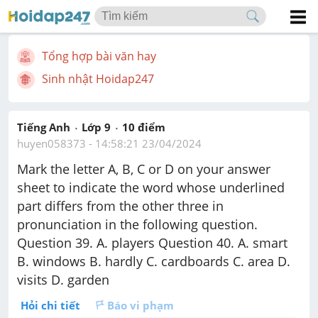
Tổng hợp bài văn hay
Sinh nhật Hoidap247
Tiếng Anh
Lớp 9
10
 điểm 
huyen058373
 - 
14:58:21 23/04/2024
Mark the letter A, B, C or D on your answer 
sheet to indicate the word whose underlined 
part differs from the other three in 
pronunciation in the following question. 
Question 39. A. players Question 40. A. smart 
B. windows B. hardly C. cardboards C. area D. 
visits D. garden
Hỏi chi tiết
Báo vi phạm