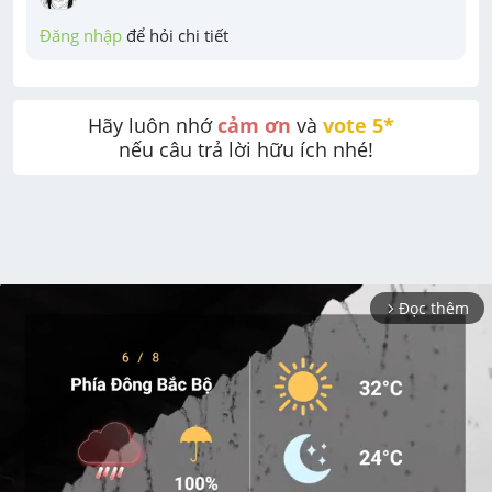
Đăng nhập
 để hỏi chi tiết
Hãy luôn nhớ 
cảm ơn
 và 
vote 5* 
nếu câu trả lời hữu ích nhé!
Đọc thêm
arrow_forward_ios