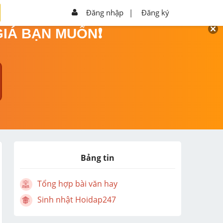
Đăng nhập
|
Đăng ký
GIÁ BẠN MUỐN❗
Bảng tin
Tổng hợp bài văn hay
Sinh nhật Hoidap247