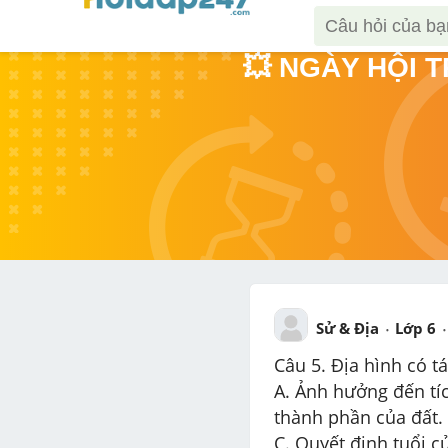
💥 NGÀY HỘI 
Sử & Địa
Lớp 6
Câu 5. Địa hình có t
A. Ảnh hưởng đến tích lũy mù
thành phần của đất.

C. Quyết định tuổi của đất.					D. Làm cho