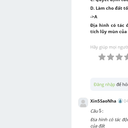
D. Làm cho đất tố
->A
Địa hình có tác
tích lũy mùn của
Hãy giúp mọi người 
Đăng nhập
 để hỏi
Xin5SaoNha
0
5
:
Câu
5
:
Địa hình có tác đ
của đất