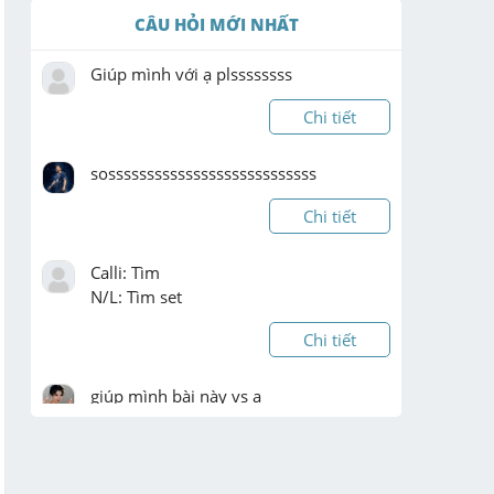
CÂU HỎI MỚI NHẤT
Giúp mình với ạ plssssssss
Chi tiết
sosssssssssssssssssssssssssss
Chi tiết
Calli: Tìm

N/L: Tìm set
Chi tiết
giúp mình bài này vs ạ
Chi tiết