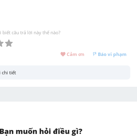
biết câu trả lời này thế nào?
Cảm ơn 
Báo vi phạm
 chi tiết
Bạn muốn hỏi điều gì?