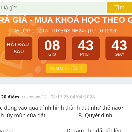
Tìm
TRẢ GIÁ - MUA KHOÁ HỌC THEO 
🎯 LỚP 1-12 TẠI TUYENSINH247 (TỪ 10-12/08)
08
43
42
BẮT ĐẦU 
SAU
GIỜ
PHÚT
GIÂY
XEM CHI TIẾT
20
 điểm 
rusewww12
 - 
02:17:25 04/04/2024
ác động vào quá trình hình thành đất như thế nào?

n của đất.			B. Quyết định 
 đất tốt lên 