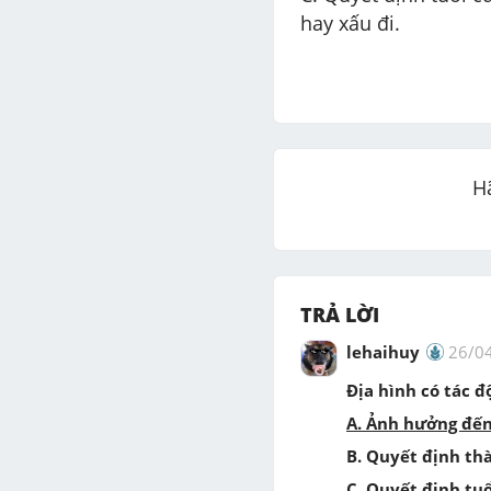
H
TRẢ LỜI
lehaihuy
26/0
Địa hình có tác 
A. Ảnh hưởng đến
B. Quyết định th
C. Quyết định tuổ