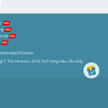
y  
NEW
ng
NEW
a top
NEW
 
NEW
me/hoidap247online
ng 7, Tòa Intracom, số 82 Dịch Vọng Hậu, Cầu Giấy, 