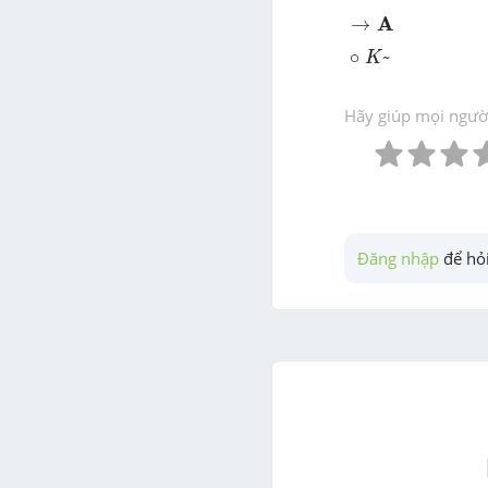
→
A
A
→
∘
K
~
∘
~
K
Hãy giúp mọi người 
Đăng nhập
 để hỏi