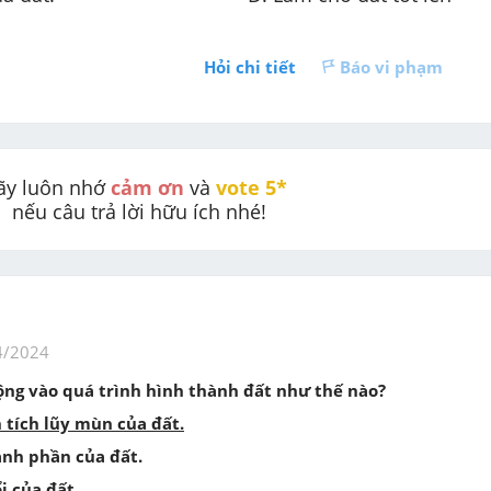
Hỏi chi tiết
Báo vi phạm
ãy luôn nhớ 
cảm ơn
 và 
vote 5* 
nếu câu trả lời hữu ích nhé!
4/2024
động vào quá trình hình thành đất như thế nào?
 tích lũy mùn của đất.
ành phần của đất.
i của đất.