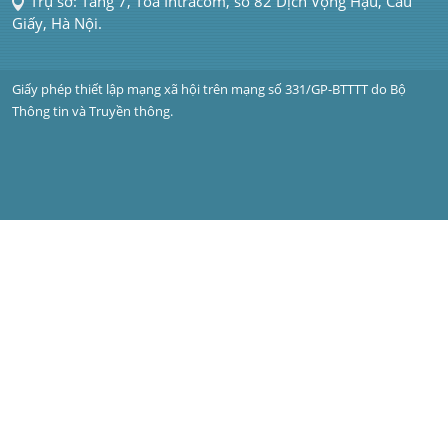
Trụ sở: Tầng 7, Tòa Intracom, số 82 Dịch Vọng Hậu, Cầu 
Giấy, Hà Nội.
Giấy phép thiết lập mạng xã hội trên mạng số 331/GP-BTTTT do Bộ 
Thông tin và Truyền thông.