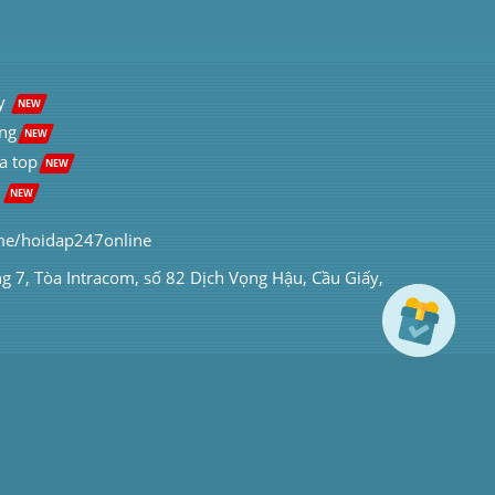
y  
NEW
ng
NEW
a top
NEW
 
NEW
me/hoidap247online
ng 7, Tòa Intracom, số 82 Dịch Vọng Hậu, Cầu Giấy, 