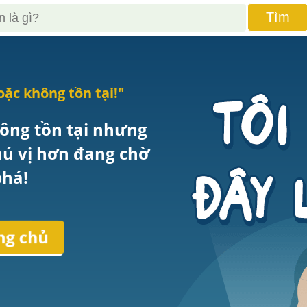
Tìm
oặc không tồn tại!
"
ông tồn tại nhưng 
hú vị hơn đang chờ 
há!